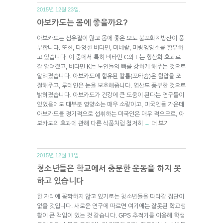
2015년 12월 23일.
아보카도는 몸에 좋을까요?
아보카도는 섬유질이 많고 몸에 좋은 모노 불포화지방산이 풍
부합니다. 또한, 다양한 비타민, 미네랄, 미량영양소를 함유하
고 있습니다. 이 중에서 특히 비타민 C와 E는 항산화 효과로
잘 알려졌고, 비타민 K는 노인들의 뼈를 강하게 해주는 것으로
알려졌습니다. 아보카도에 함유된 칼륨(포타슘)은 혈압을 조
절해주고, 루테인은 눈을 보호해줍니다. 엽산도 풍부한 것으로
밝혀졌습니다. 아보카도가 건강에 큰 도움이 된다는 연구들이
있었음에도 대부분 영양소는 매우 소량이고, 미국인들 가운데
아보카도를 정기적으로 섭취하는 미국인은 매우 적으므로, 아
보카도의 효과에 관해 다른 식품처럼 철저히
더 보기
→
2015년 12월 11일.
청소년들은 학교에서 충분한 운동을 하지 못
하고 있습니다
한 자리에 꼼짝하지 않고 있기로는 청소년들을 따라갈 집단이
없을 것입니다. 새로운 연구에 따르면 여기에는 잘못된 학교생
활이 큰 책임이 있는 것 같습니다. GPS 추적기를 이용해 학생