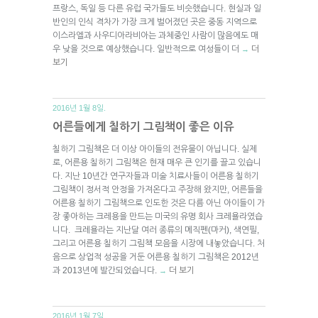
프랑스, 독일 등 다른 유럽 국가들도 비슷했습니다. 현실과 일
반인의 인식 격차가 가장 크게 벌어졌던 곳은 중동 지역으로
이스라엘과 사우디아라비아는 과체중인 사람이 많음에도 매
우 낮을 것으로 예상했습니다. 일반적으로 여성들이 더
더
→
보기
2016년 1월 8일.
어른들에게 칠하기 그림책이 좋은 이유
칠하기 그림책은 더 이상 아이들의 전유물이 아닙니다. 실제
로, 어른용 칠하기 그림책은 현재 매우 큰 인기를 끌고 있습니
다. 지난 10년간 연구자들과 미술 치료사들이 어른용 칠하기
그림책이 정서적 안정을 가져온다고 주장해 왔지만, 어른들을
어른용 칠하기 그림책으로 인도한 것은 다름 아닌 아이들이 가
장 좋아하는 크레용을 만드는 미국의 유명 회사 크레욜라였습
니다. 크레욜라는 지난달 여러 종류의 메직펜(마커), 색연필,
그리고 어른용 칠하기 그림책 모음을 시장에 내놓았습니다. 처
음으로 상업적 성공을 거둔 어른용 칠하기 그림책은 2012년
과 2013년에 발간되었습니다.
더 보기
→
2016년 1월 7일.