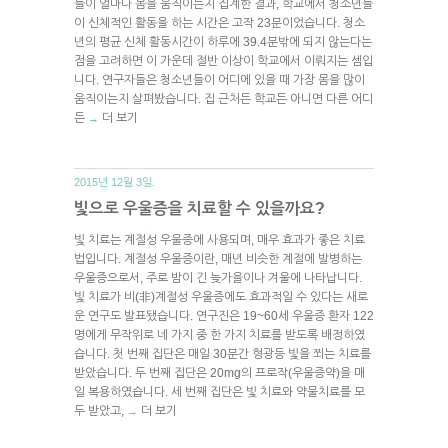
들이 얼마나 몸을 움직이는지 집계한 결과, 학교에서 청소년들
이 신체적인 활동을 하는 시간은 고작 23분이었습니다. 청소
년의 평균 신체 활동시간이 하루에 39.4분밖에 되지 않는다는
점을 고려하면 이 가운데 절반 이상이 학교에서 이뤄지는 셈입
니다. 연구자들은 청소년들이 어디에 있을 때 가장 몸을 많이
움직이는지 살펴봤습니다. 집 근처든 학교든 아니면 다른 어디
든
더 보기
→
2015년 12월 3일.
빛으로 우울증을 치료할 수 있을까요?
빛 치료는 계절성 우울증에 사용되며, 매우 효과가 좋은 치료
법입니다. 계절성 우울증이란, 매년 비슷한 계절에 발병하는
우울증으로서, 주로 밤이 긴 늦가을이나 겨울에 나타납니다.
빛 치료가 비(非)계절성 우울증에도 효과적일 수 있다는 새로
운 연구도 발표됐습니다. 연구진은 19~60세 우울증 환자 122
명에게 무작위로 네 가지 중 한 가지 치료를 받도록 배정하였
습니다. 첫 번째 집단은 매일 30분간 형광등 빛을 쬐는 치료를
받았습니다. 두 번째 집단은 20mg의 프로작(우울증약)을 매
일 복용하였습니다. 세 번째 집단은 빛 치료와 약물치료를 모
두 받았고,
더 보기
→