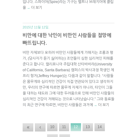
입니다. 스파이어(Spire)라는 기구는 벨트나 브래지어에 클립
을
더 보기
→
2015년 11월 12일.
비만에 대한 낙인이 비만인 사람들을 절망에
빠뜨립니다.
비만 자체보다 오히려 비만인 사람들에게 가해지는 조롱과 평
가, (당사자가 듣기 싫어하는) 조언들이 심한 심리적인 피해를
준다고 합니다. 캘리포니아 주립대학 산타바바라(University
of California, Santa Barbara) 캠퍼스의 박사과정 학생인 제
프리 헝거(Jeffrey Hunger)는 다음과 같이 말합니다. “사람들
은 몸무게와 심리적인 건강이 직접 연관되어 있다고 생각하지
만, 우리의 연구에 따르면 몸무게 자체가 아니라, 타인이 그들
을 대하는 태도와 그에 대한 두려움으로 인해 비만인 사람들의
심리적인 건강이 저해되는 것으로 나타났습니다.” 그와 동료들
의 최근 연구에 따르면, 비만인 사람들은 과거에
더 보기
→
«
‹
10
11
12
13
14