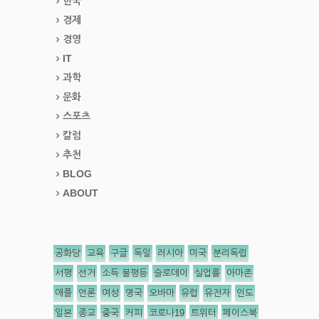
한국
경제
경영
IT
과학
문화
스포츠
칼럼
추천
BLOG
ABOUT
공화당
교육
구글
독일
러시아
미국
분리독립
서평
선거
소득 불평등
슬로데이
실업률
아마존
애플
언론
여성
영국
오바마
유럽
유전자
인도
일본
종교
중국
커피
코로나19
트위터
페이스북