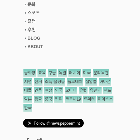
문화
스포츠
칼럼
추천
BLOG
ABOUT
공화당
교육
구글
독일
러시아
미국
분리독립
서평
선거
소득 불평등
슬로데이
실업률
아마존
애플
언론
여성
영국
오바마
유럽
유전자
인도
일본
종교
중국
커피
코로나19
트위터
페이스북
한국