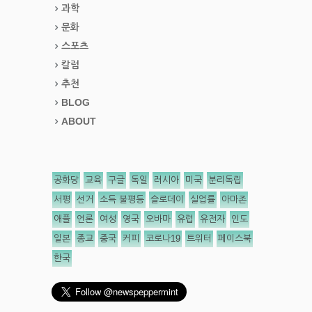
과학
문화
스포츠
칼럼
추천
BLOG
ABOUT
공화당
교육
구글
독일
러시아
미국
분리독립
서평
선거
소득 불평등
슬로데이
실업률
아마존
애플
언론
여성
영국
오바마
유럽
유전자
인도
일본
종교
중국
커피
코로나19
트위터
페이스북
한국