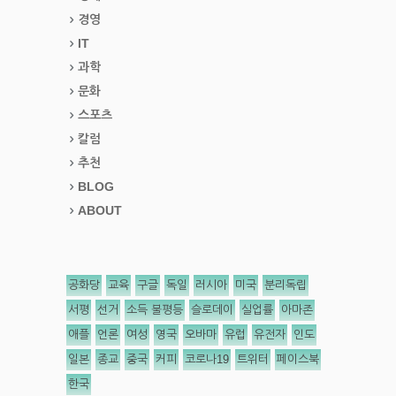
경영
IT
과학
문화
스포츠
칼럼
추천
BLOG
ABOUT
공화당
교육
구글
독일
러시아
미국
분리독립
서평
선거
소득 불평등
슬로데이
실업률
아마존
애플
언론
여성
영국
오바마
유럽
유전자
인도
일본
종교
중국
커피
코로나19
트위터
페이스북
한국