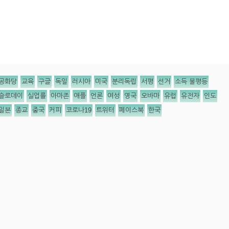
공화당
교육
구글
독일
러시아
미국
분리독립
서평
선거
소득 불평등
슬로데이
실업률
아마존
애플
언론
여성
영국
오바마
유럽
유전자
인도
일본
종교
중국
커피
코로나19
트위터
페이스북
한국