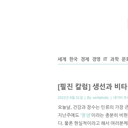
세계
한국
경제
경영
IT
과학
문
[필진 칼럼] 생선과 비
2022년 8월 31일 | By:
veritaholic
|
네이버 프
오늘날, 건강과 장수는 인류의 가장 큰
지난주에도
‘영생’
이라는 충분히 비현
다. 물론 현실적이라고 해서 여러분께