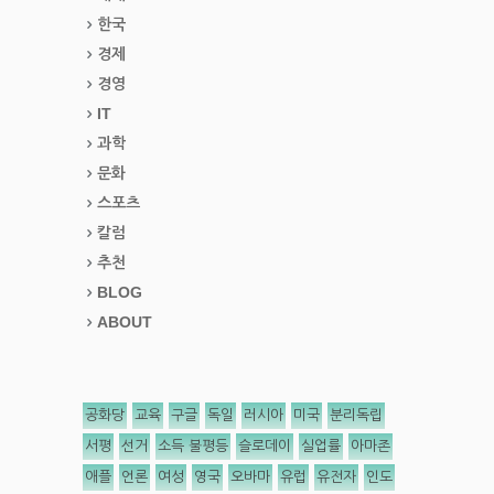
한국
경제
경영
IT
과학
문화
스포츠
칼럼
추천
BLOG
ABOUT
공화당
교육
구글
독일
러시아
미국
분리독립
서평
선거
소득 불평등
슬로데이
실업률
아마존
애플
언론
여성
영국
오바마
유럽
유전자
인도