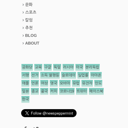
문화
스포츠
칼럼
추천
BLOG
ABOUT
공화당
교육
구글
독일
러시아
미국
분리독립
서평
선거
소득 불평등
슬로데이
실업률
아마존
애플
언론
여성
영국
오바마
유럽
유전자
인도
일본
종교
중국
커피
코로나19
트위터
페이스북
한국