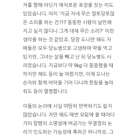
저를 향해 어딘가 애처로운 표정을 짓는 이도
있었습니다. 마치 ‘지금 자네 무슨 얼토당토않
은 소리를 하는 건가? 뚱뚱한 사람이 날씬해
지고 싶지 않다니 그게 대체 무슨 소리?’ 이런
생각을 하는 것 같았죠. 당장 도나만 해도 자
매들은 모두 당뇨병으로 고생하며 약을 먹고
있지만, 그녀는 살을 빼고 난 뒤 당뇨병도 사
라졌습니다. 지금보다 약 9kg 더 뚱뚱했을 때
까지만 해도 등이 늘 아팠지만, 이제 도나는
손자와 함께 바닥을 기어 다니며 한참을 놀아
줘도 등이 멀쩡합니다.
이들의 논리에 사실 마땅히 반박하기도 쉽지
않았습니다. 저만 해도 매번 모임에 올 때마다
거의 칼뱅의 소명설에 버금가는 무결점의 논
리가 인도하는 가능성에 혹하곤 하니까요. 그