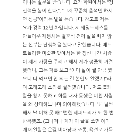
이냐는 질문을 받습니다. 요가 학원에서는 “정
신력을 높이 산다.”, “그저 꾸준히 출석만 하시
면 성공”이라는 말을 듣습니다. 참고로 저는
요가 경력 12년 차입니다. 제 웨딩드레스를
만들어준 재봉사는 결혼식 전에 살을 빼지 않
는 신부는 난생처음 봤다고 말했습니다. 메트
로폴리탄 미술관 앞에서는 한 정신 나간 사람
이 제게 사탕을 주려고 해서 제가 정중히 거절
했더니, 그는 저를 보고 “이미 살이 찔 만큼 쪘
으니 더 먹으면 안 되는 걸 본인도 알겠지!”라
며 고래고래 소리를 질러댔습니다. 저도 불쾌
함을 참지 못하고 화를 내자 동생은 미친 사람
을 왜 상대하느냐며 의아해했습니다. “넌 날씬
해서 날 이해 못 해!” 뻔한 레퍼토리가 또 한 번
반복됐죠. (그나저나 제가 이 글을 쓰면 아마
제 메일함은 온갖 비아냥과 조롱, 욕설로 가득