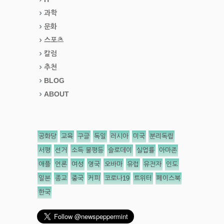
과학
문화
스포츠
칼럼
추천
BLOG
ABOUT
공화당
교육
구글
독일
러시아
미국
분리독립
서평
선거
소득 불평등
슬로데이
실업률
아마존
애플
언론
여성
영국
오바마
유럽
유전자
인도
일본
종교
중국
커피
코로나19
트위터
페이스북
한국