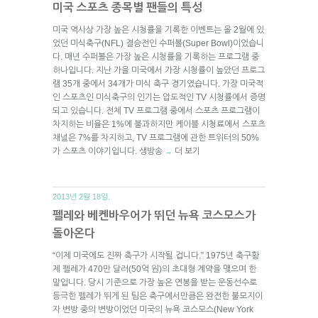
미국 스포츠 종목별 팬들의 특성
미국 역사상 가장 높은 시청률을 기록한 이벤트는 올 2월에 있
었던 미식축구(NFL) 결승전인 수퍼볼(Super Bowl)이었습니
다. 매년 수퍼볼은 가장 높은 시청률을 기록하는 프로그램 중
하나입니다. 지난 가을 미국에서 가장 시청률이 높았던 프로그
램 35개 중에서 34개가 미식 축구 경기였습니다. 가장 미국적
인 스포츠인 미식축구의 인기는 압도적인 TV 시청률에서 증명
되고 있습니다. 전체 TV 프로그램 중에서 스포츠 프로그램이
차지하는 비율은 1%에 불과하지만 케이블 시청료에서 스포츠
채널은 7%를 차지하고, TV 프로그램에 관한 트위터의 50%
가 스포츠 이야기입니다. 생방송
더 보기
→
2013년 2월 18일.
펠레와 베켄바우어가 뛰던 뉴욕 코스모스가
돌아온다
“이제 미국에도 진짜 축구가 시작될 겁니다.” 1975년 축구황
제 펠레가 470만 달러(50억 원)의 초대형 계약을 맺으며 한
말입니다. 당시 기준으로 가장 높은 연봉을 받는 운동선수로
등극한 펠레가 뛰게 된 팀은 축구에서만큼은 완전한 불모지이
자 변방 중의 변방이었던 미국의 뉴욕 코스모스(New York