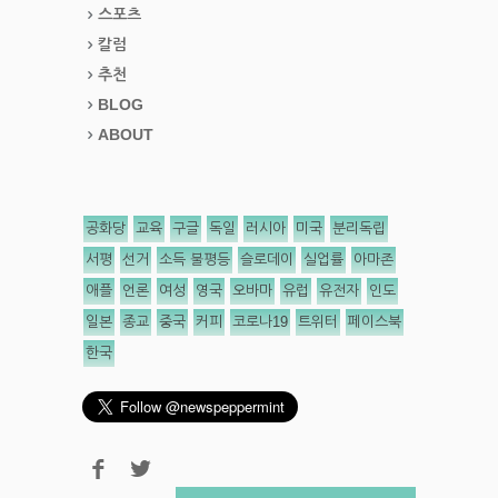
스포츠
칼럼
추천
BLOG
ABOUT
공화당
교육
구글
독일
러시아
미국
분리독립
서평
선거
소득 불평등
슬로데이
실업률
아마존
애플
언론
여성
영국
오바마
유럽
유전자
인도
일본
종교
중국
커피
코로나19
트위터
페이스북
한국