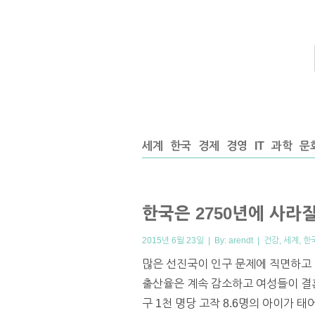
세계
한국
경제
경영
IT
과학
문
한국은 2750년에 사라
2015년 6월 23일 | By:
arendt
|
건강
,
세계
,
한
많은 선진국이 인구 문제에 직면하고 
출산율은 계속 감소하고 여성들이 결혼
구 1천 명당 고작 8.6명의 아이가