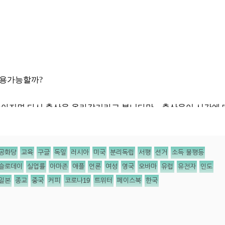
공화당
교육
구글
독일
러시아
미국
분리독립
서평
선거
소득 불평등
슬로데이
실업률
아마존
애플
언론
여성
영국
오바마
유럽
유전자
인도
일본
종교
중국
커피
코로나19
트위터
페이스북
한국