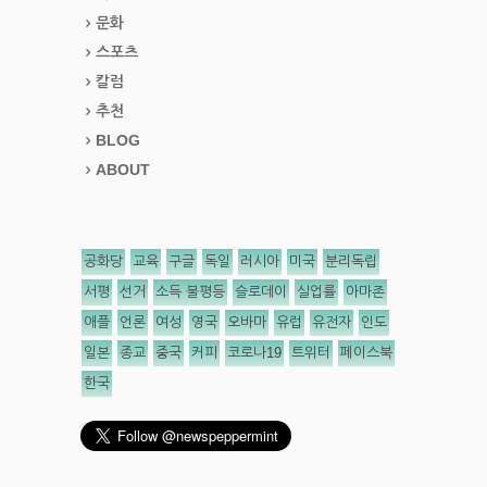
문화
스포츠
칼럼
추천
BLOG
ABOUT
공화당
교육
구글
독일
러시아
미국
분리독립
서평
선거
소득 불평등
슬로데이
실업률
아마존
애플
언론
여성
영국
오바마
유럽
유전자
인도
일본
종교
중국
커피
코로나19
트위터
페이스북
한국