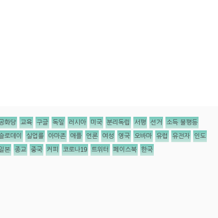
공화당
교육
구글
독일
러시아
미국
분리독립
서평
선거
소득 불평등
슬로데이
실업률
아마존
애플
언론
여성
영국
오바마
유럽
유전자
인도
일본
종교
중국
커피
코로나19
트위터
페이스북
한국