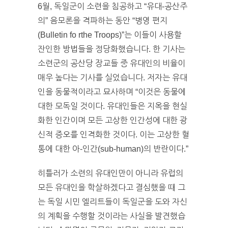
6월, 독일군이 소련을 침공하고 “유대-공산주
의” 음모론을 격파하는 동안 “병영 편지
(Bulletin fo rthe Troops)”는 이들이 사용할
잔인한 방법들을 정당화했습니다. 한 기사는
소련군의 공산당 장교들 중 유대인의 비율이
매우 높다는 기사를 실었습니다. 저자는 유대
인을 동물적이라고 묘사하며 “이것은 동물에
대한 모독일 것이다. 유대인들은 지옥을 현실
화한 인간이며 모든 고상한 인간성에 대한 광
신적 증오를 인격화한 것이다. 이는 고상한 혈
통에 대한 아-인간(sub-human)의 반란이다.”
히틀러가 소련의 유대인만이 아니라 유럽의
모든 유대인을 학살하겠다고 결심했을 때 그
는 독일 시민 엘리트들이 독일군을 도와 자신
의 계획을 수행할 것이라는 사실을 발견했습