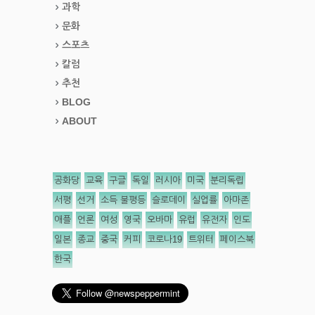
과학
문화
스포츠
칼럼
추천
BLOG
ABOUT
공화당
교육
구글
독일
러시아
미국
분리독립
서평
선거
소득 불평등
슬로데이
실업률
아마존
애플
언론
여성
영국
오바마
유럽
유전자
인도
일본
종교
중국
커피
코로나19
트위터
페이스북
한국