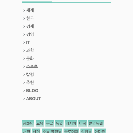
세계
한국
경제
경영
IT
과학
문화
스포츠
칼럼
추천
BLOG
ABOUT
공화당
교육
구글
독일
러시아
미국
분리독립
서평
선거
소득 불평등
슬로데이
실업률
아마존