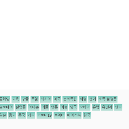
공화당
교육
구글
독일
러시아
미국
분리독립
서평
선거
소득 불평등
슬로데이
실업률
아마존
애플
언론
여성
영국
오바마
유럽
유전자
인도
일본
종교
중국
커피
코로나19
트위터
페이스북
한국