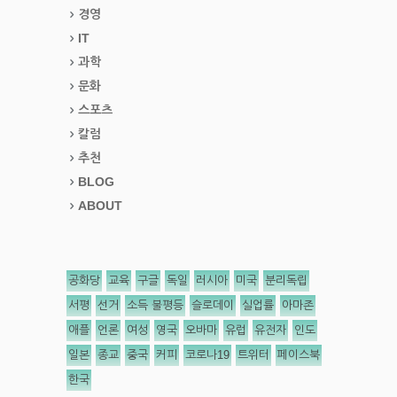
경영
IT
과학
문화
스포츠
칼럼
추천
BLOG
ABOUT
공화당
교육
구글
독일
러시아
미국
분리독립
서평
선거
소득 불평등
슬로데이
실업률
아마존
애플
언론
여성
영국
오바마
유럽
유전자
인도
일본
종교
중국
커피
코로나19
트위터
페이스북
한국