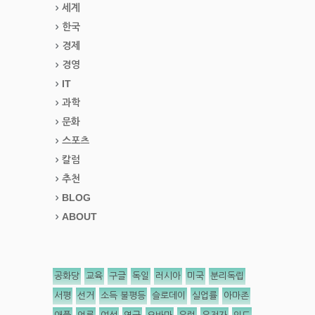
세계
한국
경제
경영
IT
과학
문화
스포츠
칼럼
추천
BLOG
ABOUT
공화당
교육
구글
독일
러시아
미국
분리독립
서평
선거
소득 불평등
슬로데이
실업률
아마존