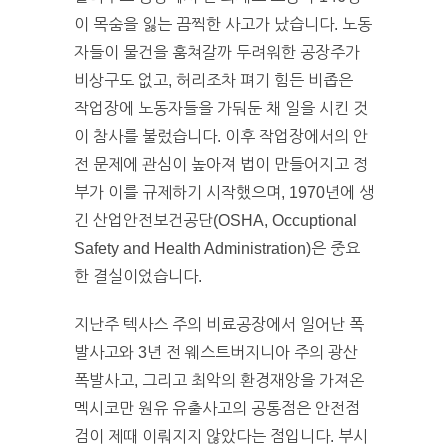
이 목숨을 잃는 끔찍한 사고가 났습니다. 노동
자들이 물건을 훔쳐갈까 두려워한 공장주가
비상구도 없고, 허리조차 펴기 힘든 비좁은
작업장에 노동자들을 가둬둔 채 일을 시킨 것
이 참사를 불렀습니다. 이후 작업장에서의 안
전 문제에 관심이 높아져 법이 만들어지고 정
부가 이를 규제하기 시작했으며, 1970년에 생
긴 산업안전보건공단(OSHA, Occuptional
Safety and Health Administration)은 중요
한 결실이었습니다.
지난주 텍사스 주의 비료공장에서 일어난 폭
발사고와 3년 전 웨스트버지니아 주의 광산
폭발사고, 그리고 최악의 환경재앙을 가져온
멕시코만 원유 유출사고의 공통점은 안전점
검이 제때 이뤄지지 않았다는 점입니다. 부시