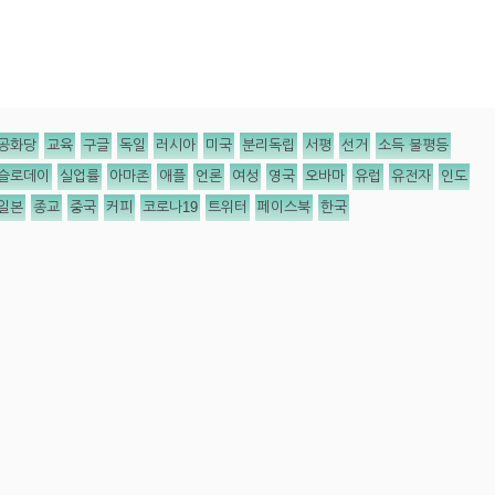
공화당
교육
구글
독일
러시아
미국
분리독립
서평
선거
소득 불평등
슬로데이
실업률
아마존
애플
언론
여성
영국
오바마
유럽
유전자
인도
일본
종교
중국
커피
코로나19
트위터
페이스북
한국