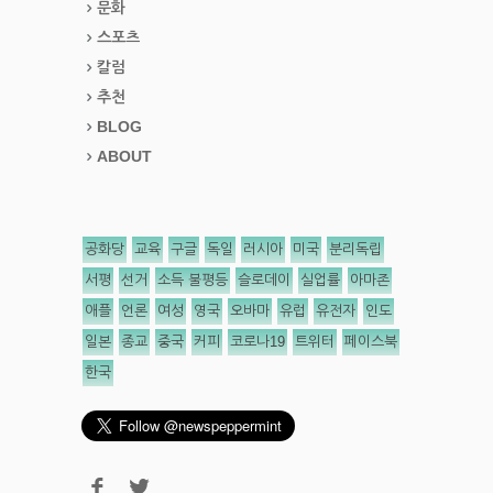
문화
스포츠
칼럼
추천
BLOG
ABOUT
공화당
교육
구글
독일
러시아
미국
분리독립
서평
선거
소득 불평등
슬로데이
실업률
아마존
애플
언론
여성
영국
오바마
유럽
유전자
인도
일본
종교
중국
커피
코로나19
트위터
페이스북
한국