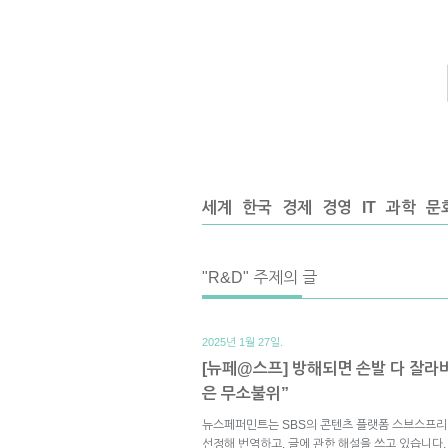
세계
한국
경제
경영
IT
과학
문
"R&D" 주제의 글
2025년 1월 27일.
[뉴페@스프] 방해되면 손발 다 잘라버
은 무소불위”
뉴스페퍼민트는 SBS의 콘텐츠 플랫폼 스브스프리
선정해 번역하고, 글에 관한 해설을 쓰고 있습니다.