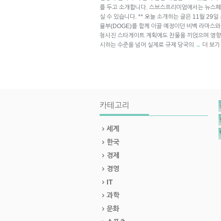
를 두고 소개합니다. 스브스프리미엄에서는 뉴스페
실 수 있습니다. ** 오늘 소개하는 글은 11월 29일
율부(DOGE)를 함께 이끌 예정이던 비벡 라마스와
청사진 스타게이트 계획에도 찬물을 끼얹으며 영향
시하는 수준을 넘어 실제로 규제 당국의
더 보기
→
카테고리
세계
한국
경제
경영
IT
과학
문화