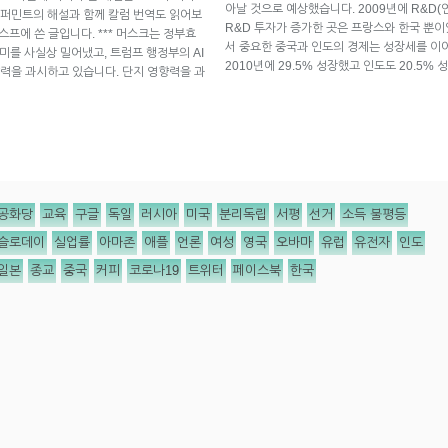
아날 것으로 예상했습니다. 2009년에 R&D(
퍼민트의 해설과 함께 칼럼 번역도 읽어보
R&D 투자가 증가한 곳은 프랑스와 한국 뿐이
 스프에 쓴 글입니다. *** 머스크는 정부효
서 중요한 중국과 인도의 경제는 성장세를 이어
미를 사실상 밀어냈고, 트럼프 행정부의 AI
2010년에 29.5% 성장했고 인도도 20.5%
력을 과시하고 있습니다. 단지 영향력을 과
공화당
교육
구글
독일
러시아
미국
분리독립
서평
선거
소득 불평등
슬로데이
실업률
아마존
애플
언론
여성
영국
오바마
유럽
유전자
인도
일본
종교
중국
커피
코로나19
트위터
페이스북
한국