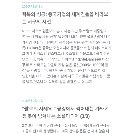
2020년 8월 3일.
틱톡의 성공: 중국기업의 세계진출을 바라보
는 서구의 시선
이코노미스트 원문보기 본 기사는 지난 주 트럼프 대통령의
“미국 내 틱톡 사용 금지” 발언이 나오기 전인 올해 5월에 나온
기사입니다. “인터넷에 마지막 남은 밝은 구석”이라 불리는 틱
톡(TikTok)은 중국산 소셜미디어 플랫폼으로 현재 페이스북과
그 자매 서비스인 인스타그램, 왓츠앱의 다운로드수를 뛰어넘
었습니다. 틱톡의 모기업인 바이트댄스(ByteDance)는 비상
장 테크 스타트업 가운데 가장 높은 몸값(900억~1000억 달
러)을 자랑합니다. 하지만 중국 기업이 전세계적으로 이 같은
영향력을 미치고 있다는 사실에 서구 국가들은 꺼림직한 느낌
을 받고 있습니다. 틱톡의 성공 비결은
더 보기
→
2018년 2월 2일.
“팔로워 사세요.” 공장에서 찍어내는 가짜 계
정 봇이 넘쳐나는 소셜미디어 (3/3)
2부 보기 가짜 계정의 신상은 실제 트위터 이용자들의 신상을
조금씩 변조해 생성됩니다. 미국 전역은 물론 전 세계 많은 나