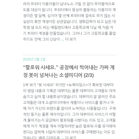
라의 트위터 이용자들이 남녀노소 가릴 것 없이 무차별적으로
도용 대상이 됩니다. 트위터에서 왕성히 활동하는 이용자의 계
정이든 몇 달째, 심지어 몇 년째 트위터에 접속도 하지 않는 사
실상의 휴면 계정이든 상관없습니다. 영화감독이 되고 싶은 대
학생 샘 도드 씨는 메릴랜드에서 고등학교에 다닐 때 처음 자
기 트위터 계정을 만들었습니다. 그러나 그가 고등학교를 졸업
하기도 전에 그의 신상이
더 보기
→
2018년 2월 1일.
“팔로워 사세요.” 공장에서 찍어내는 가짜 계
정 봇이 넘쳐나는 소셜미디어 (2/3)
1부 보기 “봇 사세요” 하지만 <뉴욕타임스>가 확보한 데부미
의 영업 내용과 기록은 데부미는 물론 데부미의 고객들도 아마
숨기고 싶어 할 내용투성이였습니다. 데부미의 잘 알려진 주요
고객들은 대개 소셜미디어에서 제품이나 서비스를 팔거나 아
예 자기 자신의 브랜드를 알리려 노력하는 사람들입니다. 구체
적인 동기는 물론 제각각입니다. 그저 데부미의 서비스가 어떻
게 돌아가는지 궁금해서 팔로워를 사봤다는 이도 있고, 고객들
에게 자기 계정을 계속 어필하려면 높은 팔로워 수를 유지해야
한다는 압박에 시달려 데부미의 서비스를 구매했다는 이도 있
었습니다. 배우 디어드르
더 보기
→