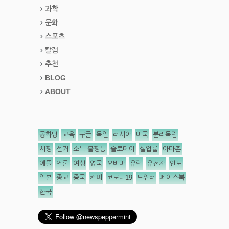
과학
문화
스포츠
칼럼
추천
BLOG
ABOUT
공화당
교육
구글
독일
러시아
미국
분리독립
서평
선거
소득 불평등
슬로데이
실업률
아마존
애플
언론
여성
영국
오바마
유럽
유전자
인도
일본
종교
중국
커피
코로나19
트위터
페이스북
한국