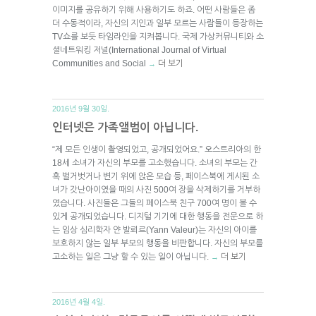
이미지를 공유하기 위해 사용하기도 하죠. 어떤 사람들은 좀
더 수동적이라, 자신의 지인과 일부 모르는 사람들이 등장하는
TV쇼를 보듯 타임라인을 지켜봅니다. 국제 가상커뮤니티와 소
셜네트워킹 저널(International Journal of Virtual
Communities and Social
더 보기
→
2016년 9월 30일.
인터넷은 가족앨범이 아닙니다.
“제 모든 인생이 촬영되었고, 공개되었어요.” 오스트리아의 한
18세 소녀가 자신의 부모를 고소했습니다. 소녀의 부모는 간
혹 벌거벗거나 변기 위에 앉은 모습 등, 페이스북에 게시된 소
녀가 갓난아이였을 때의 사진 500여 장을 삭제하기를 거부하
였습니다. 사진들은 그들의 페이스북 친구 700여 명이 볼 수
있게 공개되었습니다. 디지털 기기에 대한 행동을 전문으로 하
는 임상 심리학자 얀 발뢰르(Yann Valeur)는 자신의 아이를
보호하지 않는 일부 부모의 행동을 비판합니다. 자신의 부모를
고소하는 일은 그냥 할 수 있는 일이 아닙니다.
더 보기
→
2016년 4월 4일.