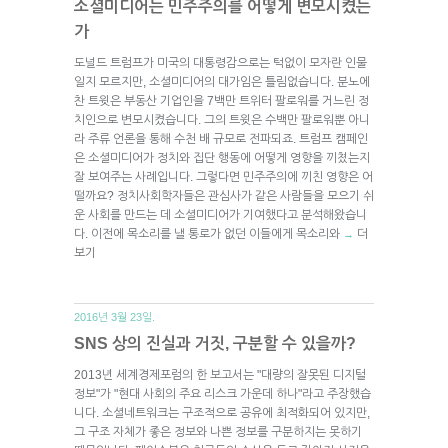
소셜미디어는 민주주의를 어떻게 변모시켰는
가
도널드 트럼프가 미국의 대통령감으로는 턱없이 모자란 인물
일지 모르지만, 소셜미디어의 대가임은 틀림없습니다. 분노에
찬 트윗은 부동산 기업인을 7백만 트위터 팔로워를 거느린 정
치인으로 변모시켰습니다. 그의 트윗은 수백만 팔로워뿐 아니
라 주류 언론을 통해 수천 배 규모로 전파되죠. 트럼프 캠페인
은 소셜미디어가 정치와 집단 행동에 어떻게 영향을 끼쳤는지
잘 보여주는 사례입니다. 그렇다면 민주주의에 끼친 영향은 어
떨까요? 정치사회학자들은 관심사가 같은 사람들을 모으기 쉬
운 사회를 만드는 데 소셜미디어가 기여했다고 분석해왔습니
다. 이전에 목소리를 낼 통로가 없던 이들에게 목소리와
더
→
보기
2016년 3월 23일.
SNS 상의 진실과 거짓, 구분할 수 있을까?
2013년 세계경제포럼의 한 보고서는 "대량의 잘못된 디지털
정보"가 "현대 사회의 주요 리스크 가운데 하나"라고 주장했습
니다. 소셜네트워크는 구조적으로 공유에 최적화되어 있지만,
그 구조 자체가 좋은 정보와 나쁜 정보를 구분하지는 못하기