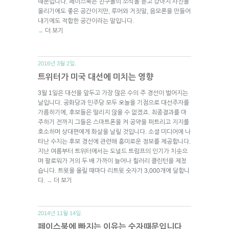
때문입니다. 페이스북은 친구들의 소식을 듣고 강아지 사진을
올리기에도 좋은 공간이지만, 루머와 거짓말, 음모론을 만들어
내기에도 적합한 공간이라는 말입니다.
더 보기
→
2016년 3월 2일.
트위터가 미국 대선에 미치는 영향
3월 1일은 대선을 앞두고 가장 많은 수의 주 경선이 벌어지는
날입니다. 공화당과 민주당 모두 오늘을 기점으로 대선주자를
가름하기에, 후보들은 떨리지 않을 수 없겠죠. 최종결과를 마
주하기 전까지 그들은 스마트폰을 켜 공약을 퍼트리고 지지를
호소하며 상대편에게 화살을 날릴 것입니다. 소셜 미디어에 나
타난 수치는 후보 경선에 관련해 흥미로운 정보를 제공합니다.
지난 여름부터 트위터에서는 도널드 트럼프의 인기가 치솟으
며 팔로워가 거의 두 배 가까이 늘어나 힐러리 클린턴을 제쳤
습니다. 트윗을 올릴 때마다 리트윗 숫자가 3,000개에 달합니
다.
더 보기
→
2014년 11월 14일.
페이스북에 빠지는 이유는 숫자때문입니다