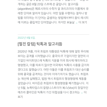
개하는 글은 8월 23일 스프에 쓴 글입니다. 알고리듬
(algorithm)은 페르시아의 수학자 알 콰리즈미의 이름에서 유
래한 단어로 알려져 있습니다. 어떤 일을 수행하는 절차나 방
법을 의미하는 이 단어는 곱셈하는 방법에서부터 음식 레시피
에 이르는 중립적인 단어였습니다. 하지만 오늘날
더 보기
→
2022년 9월 6일.
[필진 칼럼] 틱톡과 알고리듬
2020년 여름, 미국 트럼프 대통령은 틱톡에 대해 얼핏 무리해
보이는 공격을 시작했습니다. 중국의 IT 기업이지만 엄연히 사
기업인 바이트댄스에 틱톡의 지분을 미국 회사에 매각하라고
명령했고, 이를 따르지 않으면 미국에서 틱톡의 사용을 금지하
겠다고도 말했습니다. 어떤 이들은 이를 트럼프가 대선 승리를
위해 중국을 공격하는 것이라 이야기하기도 했습니다. 트럼프
는 재선에 실패했고, 법원 역시 트럼프의 행정명령에 제동을
걸었습니다. 바이든은 트럼프의 행정명령을 폐기했습니다. 지
난 5월, 뉴욕타임스의 칼럼니스트이자 복스(Vox)의 창업자인
에즈라 클라인은 틱톡이 가진 위험성을 다시 경고하는
더
→
보기