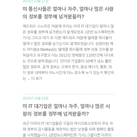
2013년 12월 17일.
미 통신사들은 얼마나 자주, 얼마나 많은 사람
의 정보를 정부에 넘겨왔을까?
에드워드 스노우든 덕분에 우리는 미국 IT 대기업이 얼마나 많
은 정보를 정부에 넘겨왔는지 알게되었죠. (관련 뉴스페퍼민트
기사) 그리고 여기 또 다른 에드워드 덕분에 텔레콤 회사들이
얼마나 많은 정보를 넘기는지도 알게되었습니다. 상원의원 에
드 머키(Ed Markey)는 텔레콤 회사들에 정부 요청 건수를 밝
혀달라고 요구했고 이는 2012년 한해동안 110만건에 다다르
는 것으로 밝혀졌습니다. 인터넷 기업들의 10배가 넘는 훨씬
많은 정보죠. 공개 정보는 고객의 문자, 음성 메시지, 통화, 위
치 정보 내역부터 어느시간대 어느 장소에 누가 있는지 확인하
는
더 보기
→
2013년 12월 16일.
미 IT 대기업은 얼마나 자주, 얼마나 많은 사
람의 정보를 정부에 넘겨왔을까?
최근 미국의 IT 대기업들은 구글과 마이크로소프트의 주도 아
래 정부의 감시활동을 제한하는 법안 상정을 위해 캠페인 활동
을 시작했습니다. (관련뉴스페퍼민트 기사) 그렇다면 미국의