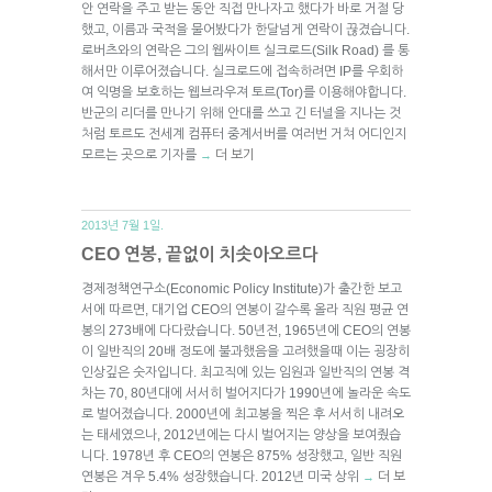
안 연락을 주고 받는 동안 직접 만나자고 했다가 바로 거절 당
했고, 이름과 국적을 물어봤다가 한달넘게 연락이 끊겼습니다.
로버츠와의 연락은 그의 웹싸이트 실크로드(Silk Road) 를 통
해서만 이루어졌습니다. 실크로드에 접속하려면 IP를 우회하
여 익명을 보호하는 웹브라우져 토르(Tor)를 이용해야합니다.
반군의 리더를 만나기 위해 안대를 쓰고 긴 터널을 지나는 것
처럼 토르도 전세계 컴퓨터 중계서버를 여러번 거쳐 어디인지
모르는 곳으로 기자를
더 보기
→
2013년 7월 1일.
CEO 연봉, 끝없이 치솟아오르다
경제정책연구소(Economic Policy Institute)가 출간한 보고
서에 따르면, 대기업 CEO의 연봉이 갈수록 올라 직원 평균 연
봉의 273배에 다다랐습니다. 50년전, 1965년에 CEO의 연봉
이 일반직의 20배 정도에 불과했음을 고려했을때 이는 굉장히
인상깊은 숫자입니다. 최고직에 있는 임원과 일반직의 연봉 격
차는 70, 80년대에 서서히 벌어지다가 1990년에 놀라운 속도
로 벌어졌습니다. 2000년에 최고봉을 찍은 후 서서히 내려오
는 태세였으나, 2012년에는 다시 벌어지는 양상을 보여줬습
니다. 1978년 후 CEO의 연봉은 875% 성장했고, 일반 직원
연봉은 겨우 5.4% 성장했습니다. 2012년 미국 상위
더 보
→