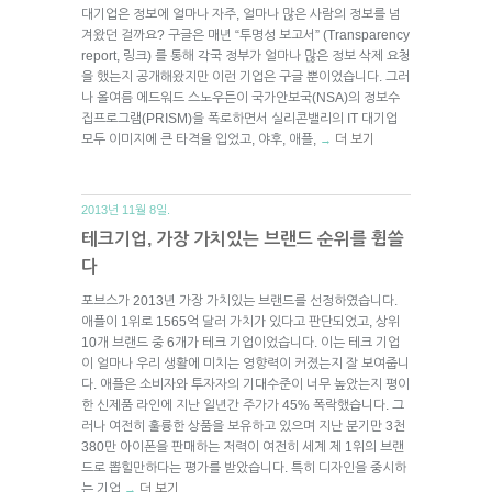
대기업은 정보에 얼마나 자주, 얼마나 많은 사람의 정보를 넘
겨왔던 걸까요? 구글은 매년 “투명성 보고서” (Transparency
report, 링크) 를 통해 각국 정부가 얼마나 많은 정보 삭제 요청
을 했는지 공개해왔지만 이런 기업은 구글 뿐이었습니다. 그러
나 올여름 에드워드 스노우든이 국가안보국(NSA)의 정보수
집프로그램(PRISM)을 폭로하면서 실리콘밸리의 IT 대기업
모두 이미지에 큰 타격을 입었고, 야후, 애플,
더 보기
→
2013년 11월 8일.
테크기업, 가장 가치있는 브랜드 순위를 휩쓸
다
포브스가 2013년 가장 가치있는 브랜드를 선정하였습니다.
애플이 1위로 1565억 달러 가치가 있다고 판단되었고, 상위
10개 브랜드 중 6개가 테크 기업이었습니다. 이는 테크 기업
이 얼마나 우리 생활에 미치는 영향력이 커졌는지 잘 보여줍니
다. 애플은 소비자와 투자자의 기대수준이 너무 높았는지 평이
한 신제품 라인에 지난 일년간 주가가 45% 폭락했습니다. 그
러나 여전히 훌륭한 상품을 보유하고 있으며 지난 분기만 3천
380만 아이폰을 판매하는 저력이 여전히 세계 제 1위의 브랜
드로 뽑힐만하다는 평가를 받았습니다. 특히 디자인을 중시하
는 기업
더 보기
→