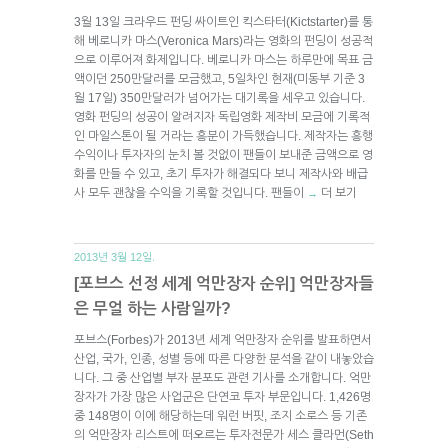
3월 13일 크라우드 펀딩 싸이트인 킥스타터(Kictstarter)를 통
해 베로니카 마스(Veronica Mars)라는 영화의 펀딩이 성공적
으로 이루어져 화제입니다. 베로니카 마스는 하루만에 목표 금
액이던 250만달러를 모금했고, 5일차인 현재(미동부 기준 3
월 17일) 350만달러가 넘어가는 대기록을 세우고 있습니다.
영화 펀딩의 성공이 알려지자 독립영화 제작비 모금에 기록적
인 마일스톤이 될 거라는 흥분이 가득했습니다. 제작자는 흥행
수익이나 투자자의 눈치 볼 것없이 팬들이 보내준 금액으로 영
화를 만들 수 있고, 초기 투자가 해결되다 보니 제작사와 배급
사 모두 괜찮을 수익을 기록할 것입니다. 팬들이
더 보기
→
2013년 3월 12일.
[포브스 선정 세계 억만장자 순위] 억만장자들
은 무얼 하는 사람일까?
포브스(Forbes)가 2013년 세계 억만장자 순위를 발표하면서
산업, 국가, 인종, 성별 등에 따른 다양한 분석을 같이 내놓았습
니다. 그 중 산업별 부자 분포도 관련 기사를 소개합니다. 억만
장자가 가장 많은 사업군은 단연코 투자 부문입니다. 1,426명
중 148명이 이에 해당하는데 워런 버핏, 조지 소로스 등 기존
의 억만장자 리스트에 떠오르는 투자전문가 세스 클라먼(Seth