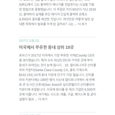
(GR1)에서 그는 중력파가 에너지를 전달한다는 사실을 기발
한 방법으로 증명했습니다. 이 주장은 거의 60년이 지난 2016
년, 중력파의 실재를 보인 레이저 간섭계 중력파 관측소
(LIGO)의 결과를 예견한 것입니다. 파인만은 어떻게 일반 상
대론 학회에서 발표를 하게 된 걸까요? 그는
더 보기
→
2017년 11월 2일.
미국에서 부유한 동네 상위 10곳
포브스가 2017년 미국에서 가장 부유한 지역(County) 10곳
을 정리했습니다. 특히 수도 워싱턴 DC와 가까운 곳에 부자
동네가 모여있는 것이 눈에 띕니다. 10. 캘리포니아주 산타클
라라 카운티(Santa Clara County, CA, 중위 가계소득:
$102,191) 10개 동네 가운데 인구가 가장 많습니다. 산타클
라라 카운티에는 189만 명이 사는데 캘리포니아에서 세 번째
로 큰 도시인 산호세(San Jose)와 실리콘밸리가 산타클라라
카운티에 포함됩니다. 이곳에 본사를 둔 테크 기업만 6,500여
곳에 이릅니다. 여기에는 시스코, 애플, 구글, 페이스북 등 굳이
설명이 필요
더 보기
→