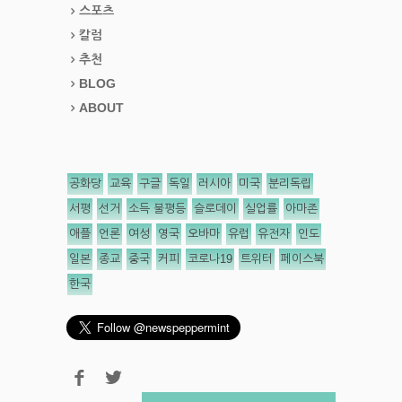
스포츠
칼럼
추천
BLOG
ABOUT
공화당
교육
구글
독일
러시아
미국
분리독립
서평
선거
소득 불평등
슬로데이
실업률
아마존
애플
언론
여성
영국
오바마
유럽
유전자
인도
일본
종교
중국
커피
코로나19
트위터
페이스북
한국