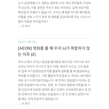
는지 궁금해합니다. 영화는 짤막한 수천 개의 장면들로 구성되
어 있는데, 이들 장면은 우리가 평소 바라보는 실제 세상처럼
매끄럽게 연결되지 않습니다. 조각난 풍경을 하나로 꿰어맞춰,
빈틈을 전혀 느끼지 못한 채 영화를 감상하도록 하는 시각시스
템의 비밀은 무엇일까요?
더 보기
→
2015년 7월 3일.
[AEON] 영화를 볼 때 우리 뇌가 폭발하지 않
는 이유 (2)
우리 뇌에서 조각난 영상을 꿰어맞춰 매끄러운 이미지로 재구
성하는 부위가 어디인지 알기 위해, 제프리 삭스는 그의 동료
와 함께 자기공명영상장치를 활용해 영화를 볼 때 활성화되는
부위를 비교합니다. 가장 활발하게 반응한 뇌 부위는 생각했던
대로 초기시각피질이었습니다. 매 컷마다 끊임없이 바뀌는 장
면에 반응해야 하니까요. 한편, 컷 자체의 변화에 주목할 때 가
장 민감하게 반응한 영역은 중간 단계의 시각영역으로서 한 장
면 안에서의 여러 컷에는 반응했으나 한 컷 안에서 장면이 바
뀔 때는 크게 반응하지 않았습니다.
더 보기
→