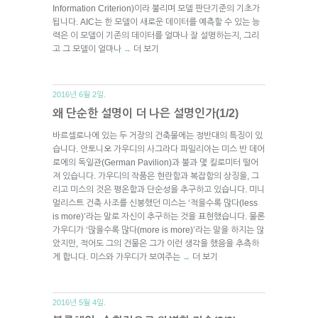
Information Criterion)이라 불리며 모델 판단기준의 기초가
됩니다. AIC는 한 모델이 새로운 데이터를 예측할 수 있는 능
력은 이 모델이 기존의 데이터를 얼마나 잘 설명하는지, 그리
고 그 모델이 얼마나
더 보기
→
2016년 6월 2일.
왜 단순한 설명이 더 나은 설명인가(1/2)
바르셀로나에 있는 두 거장의 건축물에는 정반대의 특징이 있
습니다. 안토니오 가우디의 사그라다 파밀리아는 미스 반 데어
로에의 독일관(German Pavilion)과 불과 몇 킬로미터 떨어
져 있습니다. 가우디의 작품은 현란함과 복잡함의 상징을, 그
리고 미스의 것은 평온함과 단순성을 추구하고 있습니다. 미니
멀리스트 건축 사조를 신봉했던 미스는 ‘적을수록 많다(less
is more)’라는 말로 자신이 추구하는 것을 표현했습니다. 물론
가우디가 ‘많을수록 많다(more is more)’라는 말을 하지는 않
았지만, 적어도 그의 건물은 그가 이런 생각을 했음을 추측하
게 합니다. 미스와 가우디가 보여주는
더 보기
→
2016년 5월 4일.