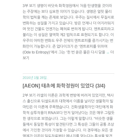
3부 보기 생명이 바닷속 화학정원에서 처음 탄생했을 것이라
는 주장에는 보다 심오한 의미가 있습니다. 생명은 얼핏 물리
학의 법칙을 깨는 존재로 보입니다. 우주는 질서에서 무질서로
변화하는 성질을 가지고 있습니다. 방은 언제나 더 어지러워지
며 멋진 건물도 언젠가는 폐허로 변하게 됩니다. 엔트로피라고
불리는 이 성질은 열역학 제2 법칙으로 표현되기도 합니다. 이
우주의 어떠한 변화도 우주 전체의 엔트로피를 증가시키는 변
화만이 가능합니다. 존 업다이크가 쓴 ‘엔트로피를 위하여
(Ode to Entropy)’에서 그는 ‘한 번 쏟은 물은 다시 담을
더
→
보기
2016년 1월 28일.
[AEON] 태초에 화학정원이 있었다 (3/4)
2부 보기 러셀의 이론은 과학계 변방에 버려져 있었지만, 텍사
스 출신으로 뒤셀도르프 대학에서 이름을 날리던 생물학자 빌
마틴은 이 이론에 주목했습니다. 진화생물학자인 마틴에게 화
학적 삼투작용이 RNA보다 먼저 일어났다는 것은 매우 그럴듯
한 생각으로 보였습니다. 그는 이렇게 말합니다. “비슷한 생물
들에서 동일한 특성이 발견된다면 그 특성은 그들의 공통 조상
에서 기인한 것이라 가정할 수 있습니다. 이 경우에는 모든 생
명체가 이온의 밀도차로부터 에너지를 얻는다는 특성을 발견