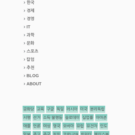
한국
경제
경영
IT
과학
문화
스포츠
칼럼
추천
BLOG
ABOUT
공화당
교육
구글
독일
러시아
미국
분리독립
서평
선거
소득 불평등
슬로데이
실업률
아마존
애플
언론
여성
영국
오바마
유럽
유전자
인도
일본
종교
중국
커피
코로나19
트위터
페이스북