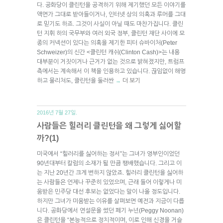
다. 공화당이 클린턴을 공격하기 위해 제기했던 모든 이야기를
액면가 그대로 받아들이거나, 인터넷 상의 의혹과 루머를 그대
로 믿기도 하죠. 그것이 사실이 아닐 때도 마찬가집니다. 클린
턴 지휘 하의 국무부와 여러 외국 정부, 클린턴 재단 사이에 모
종의 커넥션이 있다는 의혹을 제기한 피터 슈바이처(Peter
Schweizer)의 신간 <클린턴 캐쉬(Clinton Cash)>는 내용
대부분이 거짓이거나 근거가 없는 것으로 밝혀졌지만, 트럼프
측에서는 계속해서 이 책을 인용하고 있습니다. 끊임없이 해명
하고 물리쳐도, 클린턴을 둘러싼
더 보기
→
2016년 7월 27일.
사람들은 힐러리 클린턴을 왜 그렇게 싫어할
까?(1)
미국에서 “힐러리를 싫어하는 정서”는 그녀가 영부인이었던
90년대부터 칼럼의 소재가 될 만큼 팽배했습니다. 그리고 이
는 지난 20년간 크게 변하지 않았죠. 힐러리 클린턴을 싫어하
는 사람들은 언제나 꾸준히 있었으며, 근래 들어 이렇게나 미
움받은 민주당 대선 후보는 없었다는 말이 나올 정도입니다.
하지만 그녀가 미움받는 이유를 살펴보면 예전과 지금이 다릅
니다. 공화당에서 연설문을 썼던 페기 누넌(Peggy Noonan)
은 클린턴을 “본능적으로 정치적이며, 이로 인해 신경을 거슬