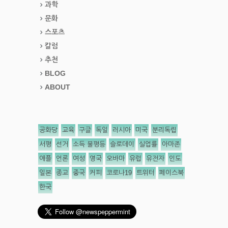
과학
문화
스포츠
칼럼
추천
BLOG
ABOUT
공화당
교육
구글
독일
러시아
미국
분리독립
서평
선거
소득 불평등
슬로데이
실업률
아마존
애플
언론
여성
영국
오바마
유럽
유전자
인도
일본
종교
중국
커피
코로나19
트위터
페이스북
한국