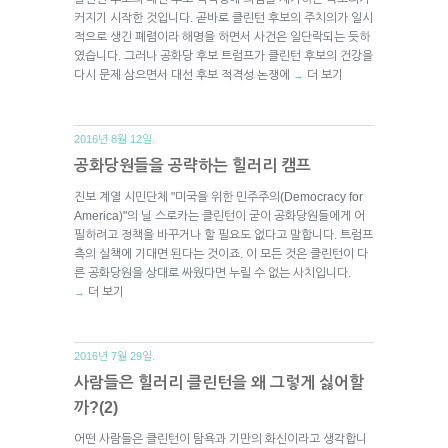
커지기 시작한 것입니다. 곧바로 클린턴 후보의 주치의가 일시
적으로 생긴 폐렴이라 해명을 하면서 사건은 일단락되는 듯하
였습니다. 그러나 공화당 후보 트럼프가 클린턴 후보의 건강을
다시 문제 삼으면서 대선 후보 적격성 논쟁에
더 보기
→
2016년 8월 12일.
공화당원들을 공략하는 힐러리 캠프
진보 계열 시민단체 "미국을 위한 민주주의(Democracy for
America)"의 닐 스로카는 클린턴이 굳이 공화당원들에게 어
필하려고 정책을 바꾸거나 할 필요도 없다고 말합니다. 트럼프
측의 실책에 기대면 된다는 것이죠. 이 모든 것은 클린턴이 다
른 공화당원을 상대로 싸웠다면 누릴 수 없는 사치입니다.
더 보기
→
2016년 7월 29일.
사람들은 힐러리 클린턴을 왜 그렇게 싫어할
까?(2)
어떤 사람들은 클린턴이 탐욕과 기만의 화신이라고 생각합니