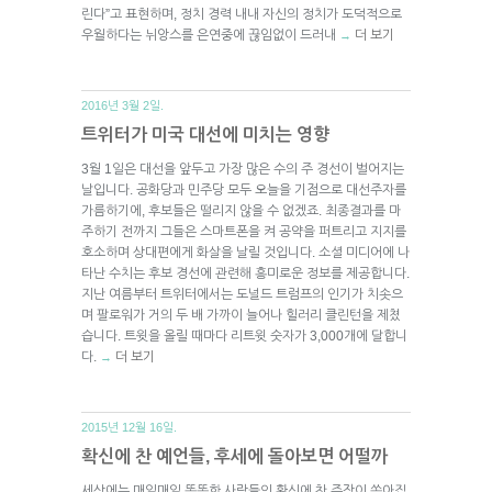
린다”고 표현하며, 정치 경력 내내 자신의 정치가 도덕적으로
우월하다는 뉘앙스를 은연중에 끊임없이 드러내
더 보기
→
2016년 3월 2일.
트위터가 미국 대선에 미치는 영향
3월 1일은 대선을 앞두고 가장 많은 수의 주 경선이 벌어지는
날입니다. 공화당과 민주당 모두 오늘을 기점으로 대선주자를
가름하기에, 후보들은 떨리지 않을 수 없겠죠. 최종결과를 마
주하기 전까지 그들은 스마트폰을 켜 공약을 퍼트리고 지지를
호소하며 상대편에게 화살을 날릴 것입니다. 소셜 미디어에 나
타난 수치는 후보 경선에 관련해 흥미로운 정보를 제공합니다.
지난 여름부터 트위터에서는 도널드 트럼프의 인기가 치솟으
며 팔로워가 거의 두 배 가까이 늘어나 힐러리 클린턴을 제쳤
습니다. 트윗을 올릴 때마다 리트윗 숫자가 3,000개에 달합니
다.
더 보기
→
2015년 12월 16일.
확신에 찬 예언들, 후세에 돌아보면 어떨까
세상에는 매일매일 똑똑한 사람들의 확신에 찬 주장이 쏟아집