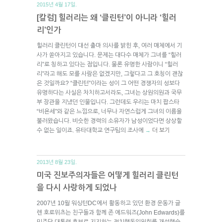
2015년 4월 17일.
[칼럼] 힐러리는 왜 ‘클린턴’이 아니라 ‘힐러
리’인가
힐러리 클린턴이 대선 출마 의사를 밝힌 후, 여러 매체에서 기
사가 쏟아지고 있습니다. 문제는 대다수 매체가 그녀를 “힐러
리”로 칭하고 있다는 점입니다. 물론 유명한 사람이니 “힐러
리”라고 해도 모를 사람은 없겠지만, 그렇다고 그 호칭이 괜찮
은 것일까요? “클린턴”이라는 성이 그 어떤 경쟁자의 성보다
유명하다는 사실은 차치하고서라도, 그녀는 상원의원과 국무
부 장관을 지냈던 인물입니다. 그런데도 우리는 마치 팝스타
“비욘세”와 같은 느낌으로, 너무나 자연스럽게 그녀의 이름을
불러왔습니다. 비슷한 경력의 소유자가 남성이었다면 상상할
수 없는 일이죠. 유타대학교 연구팀의 조사에
더 보기
→
2013년 8월 23일.
미국 진보주의자들은 어떻게 힐러리 클린턴
을 다시 사랑하게 되었나
2007년 10월 워싱턴DC에서 활동하고 있던 환경 운동가 글
렌 호로위츠는 친구들과 함께 존 에드워즈(John Edwards)를
민주당 대통령 후보로 지지하는 정치행동위원회를 개설했습