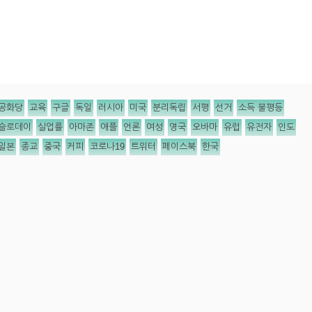
공화당
교육
구글
독일
러시아
미국
분리독립
서평
선거
소득 불평등
슬로데이
실업률
아마존
애플
언론
여성
영국
오바마
유럽
유전자
인도
일본
종교
중국
커피
코로나19
트위터
페이스북
한국