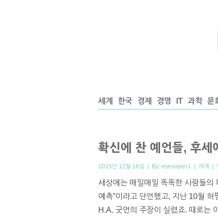
세계
한국
경제
경영
IT
과학
문
확신에 찬 예언들, 후세
2015년 12월 16일 | By:
eyesopen1
|
세계
|
세상에는 매일매일 똑똑한 사람들의 확
예측”이라고 단언했고, 지난 10월 
H.A. 굿먼의 주장이 실렸죠. 때로는