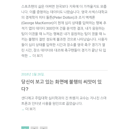
스포츠팬의 삶은 어쩌면 천국보다 지옥에 더 가까울지도 모릅
니다. 이를 증명하는 데이터도 나왔습니다. 영국 서섹스대학교
의 경제학자 피터 돌튼(Peter Dolton)과 조지 맥케론
(George MacKerron)이 현재 심리 상태를 입력하는 행복 추
적기 앱의 데이터 300만여 건을 분석한 결과, 내가 응원하는
팀이 이겼을 때 느끼는 행복은 내가 응원하는 팀이 졌을 때 느
끼는 불행의 절반 정도에 불과한 것으로 나타났습니다. 사용자
들이 심리 상태를 입력한 시간과 장소를 영국 축구 경기가 열
린 시간, 장소 데이터와 대조해 축구팬들이 경기가 끝난 뒤 입
력한
더 보기
→
2018년 1월 26일.
당신이 보고 있는 화면에 불행의 씨앗이 있
다?
샌디에고 주립대학 심리학과의 진 트웬지 교수는 지나친 스마
트폰과 인터넷 사용을 원인으로 꼽았습니다.
더 보기
→