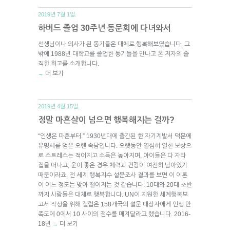
2019년 7월 1일.
하버드 졸업 30주년 동문회에 다녀와서
선생님이나 의사가 된 동기들은 대체로 행복해보였습니다. 그
밖에 1988년 대학교를 졸업한 동기들을 만나고 온 저자의 솔
직한 회고를 소개합니다.
더 보기
→
2019년 4월 15일.
정말 마흔살이 넘으면 행복해지는 걸까?
“인생은 마흔부터.” 1930년대에 출간된 한 자기계발서 덕분에
유명세를 얻은 오랜 속담입니다. 오랫동안 열심히 일한 보상으
로 스트레스는 적어지고 소득은 높아지며, 아이들은 다 자라
집을 떠나고, 운이 좋은 경우 체력과 건강이 여전히 남아있기
때문이라죠. 전 세계 행복지수 설문조사 결과를 보면 이 이론
이 어느 정도는 맞아 떨어지는 것 같습니다. 10대와 20대 초반
까지 사람들은 대체로 행복합니다. UN이 지원한 세계행복보
고서 작성을 위해 갤럽은 158개국의 설문 대상자에게 인생 만
족도에 0에서 10 사이의 점수를 매겨달라고 했습니다. 2016-
18년
더 보기
→