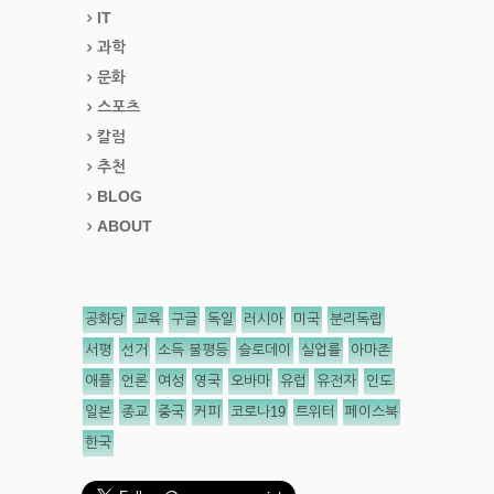
IT
과학
문화
스포츠
칼럼
추천
BLOG
ABOUT
공화당
교육
구글
독일
러시아
미국
분리독립
서평
선거
소득 불평등
슬로데이
실업률
아마존
애플
언론
여성
영국
오바마
유럽
유전자
인도
일본
종교
중국
커피
코로나19
트위터
페이스북
한국