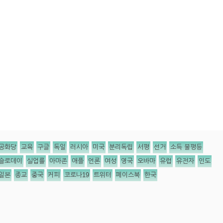
공화당
교육
구글
독일
러시아
미국
분리독립
서평
선거
소득 불평등
슬로데이
실업률
아마존
애플
언론
여성
영국
오바마
유럽
유전자
인도
일본
종교
중국
커피
코로나19
트위터
페이스북
한국