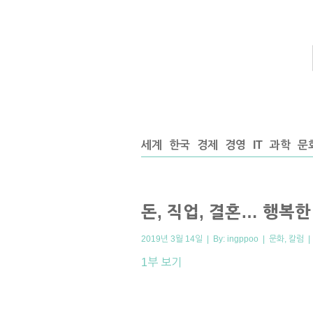
세계
한국
경제
경영
IT
과학
문
돈, 직업, 결혼… 행복한 
2019년 3월 14일 | By:
ingppoo
|
문화
,
칼럼
1부 보기