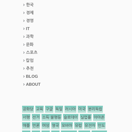
한국
경제
경영
IT
과학
문화
스포츠
칼럼
추천
BLOG
ABOUT
공화당
교육
구글
독일
러시아
미국
분리독립
서평
선거
소득 불평등
슬로데이
실업률
아마존
애플
언론
여성
영국
오바마
유럽
유전자
인도