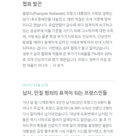
협회 발끈
올랑드(François Hollande) 프랑스 대통령의 사회당 정부는
임기 내내 증세안을 내놓았고, 매번 적잖은 조세 저항에 맞닥
뜨리곤 했습니다. 유럽연합이 갈수록 보다 엄격하게 요구하고
있는 공공부채 비율 기준을 지키기 위해 고소득자에 대한 소득
세, 지방세는 물론 특정 부가가치세 등도 인상하자, 인상안이
발표될 때마다 첨예하게 갈라진 이해관계에 따라 반대 시위가
뒤따르는 겁니다. 이번에는 승마 협회가 들고 일어났습니다.
정부가 승마 협회에 적용해 온 부가가치세율을 7%에서 20%
로 크게 인상하기로 했기 때문입니다. 프랑스 정부가 직접 정
한 세율이 아니라
더 보기
→
2013년 11월 11일.
납치, 인질 범죄의 표적이 되는 프랑스인들
지난 달 말 니제르에서 3년전 납치되었던 프랑스인 4명이 풀
려나기 무섭게, 프랑스 공영 라디오 RFI 소속의 언론인 2명이
다시 말리에서 납치되었습니다. 대낮에 도로변에서 납치된 이
들은 즉시 사막으로 끌려가 살해당하고 말았습니다. 올 초 지
하드주의 폭동을 진압하기 위해 말리 파병을 결정했던 올랑드
대통령은 공항 활주로에 나와 이들의 시신을 맞이했고, 현지로