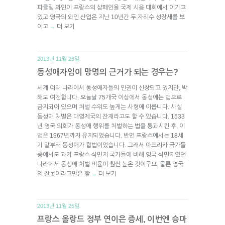
파클링 와인이 프랑스의 샴페인을 국제 시음 대회에서 이기고
있고 영국의 와인 산업은 지난 10년간 두 자리수 성장세를 보
이고
더 보기
→
2013년 11월 26일.
동성애자임이 망명의 근거가 되는 경우는?
세계 여러 나라에서 동성애자들의 인권이 신장되고 있지만, 박
해도 여전합니다. 오늘날 75개국 이상에서 동성애는 법으로
금지되어 있으며 처벌 수위도 높게는 사형에 이릅니다. 사실
동성애 처벌은 대영제국의 잔재라고도 할 수 있습니다. 1533
년 영국 의회가 동성애 행위를 처벌하는 법을 통과시킨 후, 이
법은 1967년까지 유지되었습니다. 반면 프랑스에서는 18세
기 말부터 동성애가 합법이었습니다. 그래서 아프리카 국가들
중에서도 과거 프랑스 식민지 국가들에 비해 영국 식민지였던
나라에서 동성애 처벌 비율이 훨씬 높은 것이구요. 물론 영국
의 잘못이라고만은 할
더 보기
→
2013년 11월 25일.
프랑스 올랑드 정부 연이은 증세, 이번엔 승마