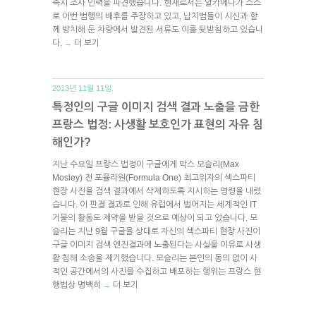
즉시 조사 인력을 파견했습니다. 현재로서는 알카에다가 스스
로 이번 범행의 배후를 주장하고 있고, 납치범들이 시신과 함
께 방치해 둔 차량에서 발견된 서류도 이를 뒷받침하고 있습니
다.
더 보기
→
2013년 11월 11일.
특정인의 구글 이미지 검색 결과 노출을 금한
프랑스 법정: 사생활 보호인가 표현의 자유 침
해인가?
지난 수요일 프랑스 법정이 구글에게 막스 모슬리(Max
Mosley) 전 포뮬라원(Formula One) 최고위자의 섹스파티
현장 사진을 검색 결과에서 삭제하도록 지시하는 명령을 내렸
습니다. 이 판결 결과로 인해 유럽에서 벌어지는 세계적인 IT
거물의 활동도 제약을 받을 것으로 예상이 되고 있습니다. 모
슬리는 지난 9월 구글을 상대로 자신의 섹스파티 현장 사진이
구글 이미지 검색 엔진결과에 노출된다는 사실을 이유로 사생
활 침해 소송을 제기했습니다. 모슬리는 본인의 동의 없이 사
적인 공간에서의 사진을 수집하고 배포하는 행위는 프랑스 현
행법상 명백히
더 보기
→