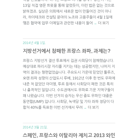
13일 직접 영문 트윗을 통해 알렸듯이, 이런 법은 없는 것으로
밝혀졌죠. 실상은 의회에서 새로운 법이 만들어진 것이 아니
라, 하이테크와 컨설팅 분야의 노조와 고용주들이 4월 1일에
맺은 협약에 업무 이메일과 관련한 내용이 들어
더 보기
→
2014년 4월 1일.
지방선거에서 참패한 프랑스 좌파, 과제는?
프랑스 지방선거 결선 투표에서 집권 사회당이 참패했습니다.
예상대로 파리시장 자리를 지키는 데는 성공했지만, 나머지 지
역의 결과는 형편없었습니다. 주요도시 가운데 믿었던 툴루즈,
오랜 좌파 성향의 산업도시 루베, 1912년 이후 한 번도 우파에
내준 적 없었던 아미엥, 투르 등에서 사회당이 패한 것은 특히
나 충격적인 일입니다. 수도권에서도 우파로 기운 지역구들이
꽤 나왔습니다. 이번 선거의 승자는 우선 중도 우파인 대중운
동연합(UMP) 입니다. 사회당, 녹색당 및 기타 좌파 정당이 다
합쳐 40%를 득표한 이번 선거에서 무려
더 보기
→
2014년 3월 21일.
스페인, 프랑스와 이탈리아 제치고 2013 와인