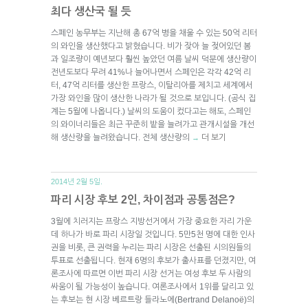
최다 생산국 될 듯
스페인 농무부는 지난해 총 67억 병을 채울 수 있는 50억 리터
의 와인을 생산했다고 밝혔습니다. 비가 잦아 늘 젖어있던 봄
과 일조량이 예년보다 훨씬 높았던 여름 날씨 덕분에 생산량이
전년도보다 무려 41%나 늘어나면서 스페인은 각각 42억 리
터, 47억 리터를 생산한 프랑스, 이탈리아를 제치고 세계에서
가장 와인을 많이 생산한 나라가 될 것으로 보입니다. (공식 집
계는 5월에 나옵니다.) 날씨의 도움이 컸다고는 해도, 스페인
의 와이너리들은 최근 꾸준히 밭을 늘려가고 관개시설을 개선
해 생산량을 늘려왔습니다. 전체 생산량의
더 보기
→
2014년 2월 5일.
파리 시장 후보 2인, 차이점과 공통점은?
3월에 치러지는 프랑스 지방선거에서 가장 중요한 자리 가운
데 하나가 바로 파리 시장일 것입니다. 5만5천 명에 대한 인사
권을 비롯, 큰 권력을 누리는 파리 시장은 선출된 시의원들의
투표로 선출됩니다. 현재 6명의 후보가 출사표를 던졌지만, 여
론조사에 따르면 이번 파리 시장 선거는 여성 후보 두 사람의
싸움이 될 가능성이 높습니다. 여론조사에서 1위를 달리고 있
는 후보는 현 시장 베르트랑 들라노에(Bertrand Delanoë)의