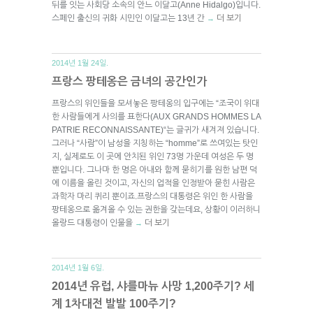
뒤를 잇는 사회당 소속의 안느 이달고(Anne Hidalgo)입니다.
스페인 출신의 귀화 시민인 이달고는 13년 간
더 보기
→
2014년 1월 24일.
프랑스 팡테옹은 금녀의 공간인가
프랑스의 위인들을 모셔놓은 팡테옹의 입구에는 “조국이 위대
한 사람들에게 사의를 표한다(AUX GRANDS HOMMES LA
PATRIE RECONNAISSANTE)“는 글귀가 새겨져 있습니다.
그러나 “사람”이 남성을 지칭하는 “homme”로 쓰여있는 탓인
지, 실제로도 이 곳에 안치된 위인 73명 가운데 여성은 두 명
뿐입니다. 그나마 한 명은 아내와 함께 묻히기를 원한 남편 덕
에 이름을 올린 것이고, 자신의 업적을 인정받아 묻힌 사람은
과학자 마리 퀴리 뿐이죠.프랑스의 대통령은 위인 한 사람을
팡테옹으로 옮겨올 수 있는 권한을 갖는데요, 상황이 이러하니
올랑드 대통령이 인물을
더 보기
→
2014년 1월 6일.
2014년 유럽, 샤를마뉴 사망 1,200주기? 세
계 1차대전 발발 100주기?