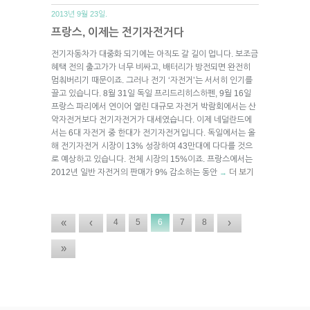
2013년 9월 23일.
프랑스, 이제는 전기자전거다
전기자동차가 대중화 되기에는 아직도 갈 길이 멉니다. 보조금
혜택 전의 출고가가 너무 비싸고, 배터리가 방전되면 완전히
멈춰버리기 때문이죠. 그러나 전기 ‘자전거’는 서서히 인기를
끌고 있습니다. 8월 31일 독일 프리드리히스하펜, 9월 16일
프랑스 파리에서 연이어 열린 대규모 자전거 박람회에서는 산
악자전거보다 전기자전거가 대세였습니다. 이제 네덜란드에
서는 6대 자전거 중 한대가 전기자전거입니다. 독일에서는 올
해 전기자전거 시장이 13% 성장하여 43만대에 다다를 것으
로 예상하고 있습니다. 전체 시장의 15%이죠. 프랑스에서는
2012년 일반 자전거의 판매가 9% 감소하는 동안
더 보기
→
«
‹
›
4
5
6
7
8
»