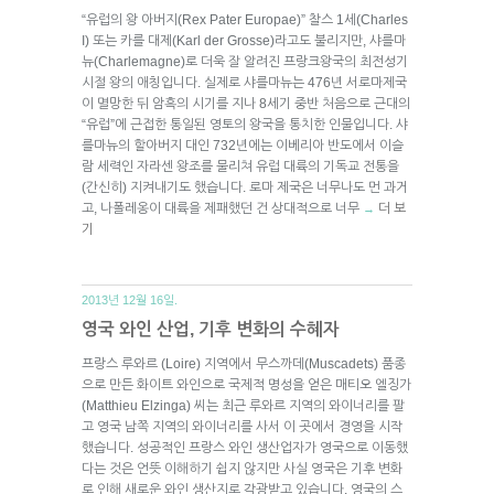
“유럽의 왕 아버지(Rex Pater Europae)” 찰스 1세(Charles
I) 또는 카를 대제(Karl der Grosse)라고도 불리지만, 샤를마
뉴(Charlemagne)로 더욱 잘 알려진 프랑크왕국의 최전성기
시절 왕의 애칭입니다. 실제로 샤를마뉴는 476년 서로마제국
이 멸망한 뒤 암흑의 시기를 지나 8세기 중반 처음으로 근대의
“유럽”에 근접한 통일된 영토의 왕국을 통치한 인물입니다. 샤
를마뉴의 할아버지 대인 732년에는 이베리아 반도에서 이슬
람 세력인 자라센 왕조를 물리쳐 유럽 대륙의 기독교 전통을
(간신히) 지켜내기도 했습니다. 로마 제국은 너무나도 먼 과거
고, 나폴레옹이 대륙을 제패했던 건 상대적으로 너무
더 보
→
기
2013년 12월 16일.
영국 와인 산업, 기후 변화의 수혜자
프랑스 루와르 (Loire) 지역에서 무스까데(Muscadets) 품종
으로 만든 화이트 와인으로 국제적 명성을 얻은 매티오 엘징가
(Matthieu Elzinga) 씨는 최근 루와르 지역의 와이너리를 팔
고 영국 남쪽 지역의 와이너리를 사서 이 곳에서 경영을 시작
했습니다. 성공적인 프랑스 와인 생산업자가 영국으로 이동했
다는 것은 언뜻 이해하기 쉽지 않지만 사실 영국은 기후 변화
로 인해 새로운 와인 생산지로 각광받고 있습니다. 영국의 스