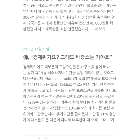
부가 공식적으로 인정한 적이 없는 민간인 학살과 같은 어두운
역사에 대해 시인하기도 했습니다. 대표적으로 수도 알제에서
300km 떨어진 도시 세티프에서 2차대전 승전을 축하하며 알
제리 국기를 꺼내어 흔들었단 이유로 민간인 45,000명을 학
살했던 세티프 대학살을 직접 언급했습니다.
더 보기
→
2012년 11월 21일.
佛, “경제위기요? 그래도 바캉스는 가야죠”
경제위기에도 대부분의 프랑스인들은 바캉스(여름에 떠나
는 장기 휴가)를 취소하거나 기간을 줄일 계획이 없는 것으로
나타났습니다. Harris Interactive가 유럽 27개국을 포함한 세
계 42개 나라 사람들을 대상으로 한 조사에서 가장 긴 여름휴
가 계획을 갖고 있는 사람들은 단연 프랑스인들이었습니다. 프
랑스인들의 평균 휴가일수는 1년에 30일로 조사됐고, 응답자
의 72%는 경제위기라도 가족과 함께 보내는 휴가기간을 줄일
생각이 전혀 없다고 답했으며, 10%는 오히려 휴가를 늘릴 계
획이라고 답했습니다. 휴가기간을 줄이겠다고 답한 11% 응답
자의 대부분도 돈 때문이 아니라 내후년에 더 오래
더 보기
→