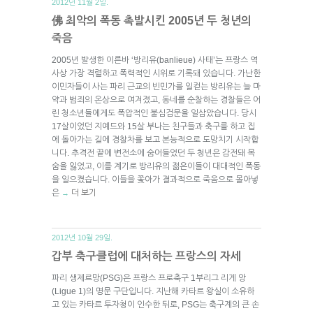
2012년 11월 2일.
佛 최악의 폭동 촉발시킨 2005년 두 청년의
죽음
2005년 발생한 이른바 ‘방리유(banlieue) 사태’는 프랑스 역
사상 가장 격렬하고 폭력적인 시위로 기록돼 있습니다. 가난한
이민자들이 사는 파리 근교의 빈민가를 일컫는 방리유는 늘 마
약과 범죄의 온상으로 여겨졌고, 동네를 순찰하는 경찰들은 어
린 청소년들에게도 폭압적인 불심검문을 일삼았습니다. 당시
17살이었던 지예드와 15살 부나는 친구들과 축구를 하고 집
에 돌아가는 길에 경찰차를 보고 본능적으로 도망치기 시작합
니다. 추격전 끝에 변전소에 숨어들었던 두 청년은 감전돼 목
숨을 잃었고, 이를 계기로 방리유의 젊은이들이 대대적인 폭동
을 일으켰습니다. 이들을 쫓아가 결과적으로 죽음으로 몰아넣
은
더 보기
→
2012년 10월 29일.
갑부 축구클럽에 대처하는 프랑스의 자세
파리 생제르망(PSG)은 프랑스 프로축구 1부리그 리게 앙
(Ligue 1)의 명문 구단입니다. 지난해 카타르 왕실이 소유하
고 있는 카타르 투자청이 인수한 뒤로, PSG는 축구계의 큰 손