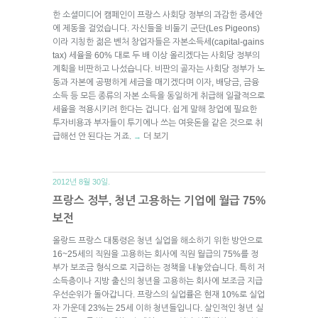
한 소셜미디어 캠페인이 프랑스 사회당 정부의 과감한 증세안
에 제동을 걸었습니다. 자신들을 비둘기 군단(Les Pigeons)
이라 지칭한 젊은 벤처 창업자들은 자본소득세(capital-gains
tax) 세율을 60% 대로 두 배 이상 올리겠다는 사회당 정부의
계획을 비판하고 나섰습니다. 비판의 골자는 사회당 정부가 노
동과 자본에 공평하게 세금을 매기겠다며 이자, 배당금, 금융
소득 등 모든 종류의 자본 소득을 동일하게 취급해 일괄적으로
세율을 적용시키려 한다는 겁니다. 쉽게 말해 창업에 필요한
투자비용과 부자들이 투기에나 쓰는 여윳돈을 같은 것으로 취
급해선 안 된다는 거죠.
더 보기
→
2012년 8월 30일.
프랑스 정부, 청년 고용하는 기업에 월급 75%
보전
올랑드 프랑스 대통령은 청년 실업을 해소하기 위한 방안으로
16~25세의 직원을 고용하는 회사에 직원 월급의 75%를 정
부가 보조금 형식으로 지급하는 정책을 내놓았습니다. 특히 저
소득층이나 지방 출신의 청년을 고용하는 회사에 보조금 지급
우선순위가 돌아갑니다. 프랑스의 실업률은 현재 10%로 실업
자 가운데 23%는 25세 이하 청년들입니다. 살인적인 청년 실