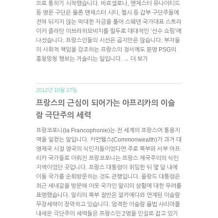
으로 통하기 시작했습니다. 바르셀로나, 맨체스터 유나이티드
등 명문 구단은 물론 맨체스터 시티, 첼시 등 갑부 구단주들에
전혀 뒤지지 않는 막대한 자금을 풀어 스웨덴 국가대표 스트라
이커 즐라탄 이브라히모비치를 필두로 대대적인 ‘선수 쇼핑’에
나섰습니다. 프랑스인들의 시선은 곱지만은 않습니다. 부자들
의 사회적 책임을 강조하는 프랑스의 정서에도 분명 PSG의
흥청망청 행보는 거슬리는 일입니다.
더 보기
→
2012년 10월 27일.
프랑스의 근심이 되어가는 아프리카의 이슬
람 극단주의 세력
프랑코포니(la Francophonie)는 전 세계의 프랑스어 통용지
역을 일컫는 말입니다. 커먼웰스(Commonwealth)가 과거 대
영제국 시절 영국의 식민지들이었다면 주로 북부와 서부 아프
리카 국가들로 이뤄진 프랑코포니는 프랑스 제국주의의 식민
지역이었던 곳입니다. 프랑스 대통령이 취임한 뒤 몇 달 내에
이들 국가를 순회방문하는 것도 관행입니다. 올랑드 대통령은
최근 세네갈을 방문해 이웃 국가인 말리의 상황에 대한 우려를
표명했습니다. 말리의 북부 절반은 알카에다와 연계된 이슬람
무장세력이 장악하고 있습니다. 엄격한 이슬람 율법 샤리아를
내세운 극단주의 세력들은 프랑스인 2명을 인질로 잡고 있기