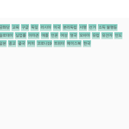
공화당
교육
구글
독일
러시아
미국
분리독립
서평
선거
소득 불평등
슬로데이
실업률
아마존
애플
언론
여성
영국
오바마
유럽
유전자
인도
일본
종교
중국
커피
코로나19
트위터
페이스북
한국