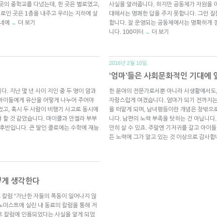
 곳의 중학교를 다녔는데, 한 곳은 별로였고,
사실을 알려줍니다. 하지만 공동체가 자원을 
별로인 곳은 1층을 내주고 우리는 지하에 살
대해서는 명쾌한 답을 주지 못합니다. 그런 
동네에
더 보기
합니다. 잘 운영되는 공동체에서는 명확하게 
→
니다. 100미터
더 보기
→
2016년 2월 10일.
‘엄마’들은 사회문화적인 기대에
. 지난 몇 년 사이 지인 중 두 명이 암과
한 분야의 전문가로서뿐 아니라 사생활에서도,
 아이들에게 유산을 어떻게 나누어 주어야
자랑스럽게 여겼습니다. 엄마가 되기 전까지는
었고, 혹시 두 사람이 비행기 사고로 동시에
을 떠맡게 되며, 남녀평등이란 개념은 창밖으
 할 것 같았습니다. 마이클과 안젤라 부부
니다. 남편의 노력 부족을 탓하는 건 아닙니다
대 후반입니다. 큰 딸인 클로에는 수학에 재능
안히 살 수 있죠. 주말엔 기저귀를 갈고 아이들
든 노력에 그가 알고 있는 것 이상으로 감사합
렇게 생각한다
칼럼 “가난한 자들의 폭동이 일어나지 않
노미스트에 실린 내 동료의 칼럼을 통해 저
스트 칼럼에 인용되었다는 사실을 알게 되었