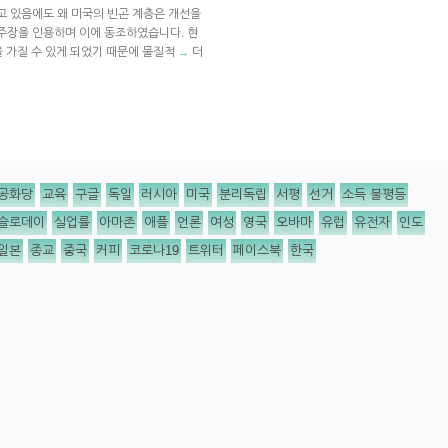
고 있음에도 왜 미국의 빈곤 계층은 개선을
주장을 인용하며 이에 동조하였습니다. 현
 가질 수 있게 되었기 때문에 물질적
더
→
공화당
교육
구글
독일
러시아
미국
분리독립
서평
선거
소득 불평등
슬로데이
실업률
아마존
애플
언론
여성
영국
오바마
유럽
유전자
인도
일본
종교
중국
커피
코로나19
트위터
페이스북
한국