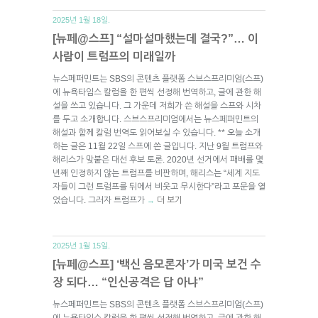
2025년 1월 18일.
[뉴페@스프] “설마설마했는데 결국?”… 이
사람이 트럼프의 미래일까
뉴스페퍼민트는 SBS의 콘텐츠 플랫폼 스브스프리미엄(스프)
에 뉴욕타임스 칼럼을 한 편씩 선정해 번역하고, 글에 관한 해
설을 쓰고 있습니다. 그 가운데 저희가 쓴 해설을 스프와 시차
를 두고 소개합니다. 스브스프리미엄에서는 뉴스페퍼민트의
해설과 함께 칼럼 번역도 읽어보실 수 있습니다. ** 오늘 소개
하는 글은 11월 22일 스프에 쓴 글입니다. 지난 9월 트럼프와
해리스가 맞붙은 대선 후보 토론. 2020년 선거에서 패배를 몇
년째 인정하지 않는 트럼프를 비판하며, 해리스는 “세계 지도
자들이 그런 트럼프를 뒤에서 비웃고 무시한다”라고 포문을 열
었습니다. 그러자 트럼프가
더 보기
→
2025년 1월 15일.
[뉴페@스프] ‘백신 음모론자’가 미국 보건 수
장 되다… “인신공격은 답 아냐”
뉴스페퍼민트는 SBS의 콘텐츠 플랫폼 스브스프리미엄(스프)
에 뉴욕타임스 칼럼을 한 편씩 선정해 번역하고, 글에 관한 해