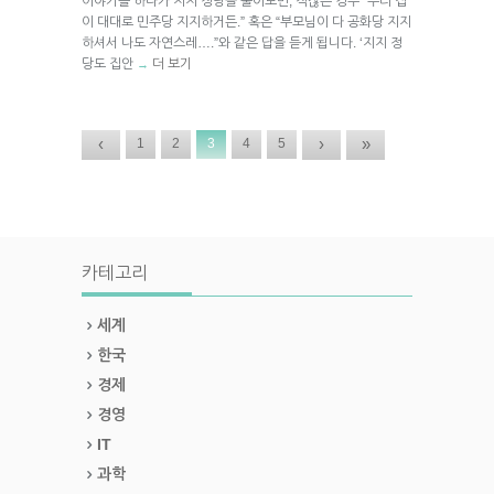
이야기를 하다가 지지 정당을 물어보면, 적잖은 경우 “우리 집
이 대대로 민주당 지지하거든.” 혹은 “부모님이 다 공화당 지지
하셔서 나도 자연스레….”와 같은 답을 듣게 됩니다. ‘지지 정
당도 집안
더 보기
→
‹
›
»
1
2
3
4
5
카테고리
세계
한국
경제
경영
IT
과학