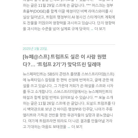
하는 글은 11월 29일 스프에 쓴 글입니다. *** 머스크는 정부
효율부(DOGE)를 함께 이끌 예정이던 비벡 라마스와미를 사
실상 밀어냈고, 트럼프 행정부의 AI 청사진 스타게이트 계획에
도 찬물을 끼얹으며 영향력을 과시하고 있습니다. 단지 영향력
을 과시하는 수준을 넘어 실제로 규제 당국의
더 보기
→
2025년 1월 23일.
[뉴페@스프] 트럼프도 실은 이 사람 원했
다?… ‘트럼프 2기’가 맞닥뜨린 딜레마
뉴스페퍼민트는 SBS의 콘텐츠 플랫폼 스브스프리미엄(스프)
에 뉴욕타임스 칼럼을 한 편씩 선정해 번역하고, 글에 관한 해
설을 쓰고 있습니다. 그 가운데 저희가 쓴 해설을 스프와 시차
를 두고 소개합니다. 스브스프리미엄에서는 뉴스페퍼민트의
해설과 함께 칼럼 번역도 읽어보실 수 있습니다. ** 오늘 소개
하는 글은 11월 26일 스프에 쓴 글입니다. 도널드 트럼프를 다
시 백악관으로 보낸 건 바이든 행정부와 민주당, 나아가 주류
엘리트와 기득권 전반을 향한 유권자들의 실망과 분노였습니
다. 여기에 트럼프라면 뭐라도 더 나은 결과를 만들어낼 거라
고 기대하는 마음도 보태졌을
더 보기
→