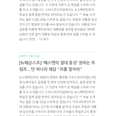
설을 쓰고 있습니다. 그 가운데 저희가 쓴 해설을 스프와 시차
를 두고 소개합니다. 스브스프리미엄에서는 뉴스페퍼민트의
해설과 함께 칼럼 번역도 읽어보실 수 있습니다. ** 오늘 소개
하는 글은 11월 19일 스프에 쓴 글입니다. 트럼프 대통령 당선
인이 2기 행정부 인사를 속속 발표하고 있습니다. 대통령 비서
실장을 비롯해 백악관에서 대통령을 보좌할 참모들은 대부분
상원의 인준 없이 대통령 취임과 함께 바로 일을 시작할 수 있
습니다. 반면
더 보기
→
2025년 1월 12일.
[뉴페@스프] ‘예스맨의 절대 충성’ 원하는 트
럼프…단 하나의 해답 “귀를 열어라”
뉴스페퍼민트는 SBS의 콘텐츠 플랫폼 스브스프리미엄(스프)
에 뉴욕타임스 칼럼을 한 편씩 선정해 번역하고, 글에 관한 해
설을 쓰고 있습니다. 그 가운데 저희가 쓴 해설을 스프와 시차
를 두고 소개합니다. 스브스프리미엄에서는 뉴스페퍼민트의
해설과 함께 칼럼 번역도 읽어보실 수 있습니다. ** 오늘 소개
하는 글은 11월 15일 스프에 쓴 글입니다. 미국 45대이자 47
대 대통령이라는 진기한 타이틀을 달게 된 도널드 트럼프 대통
령 당선인을 가까이서 취재한 미국 기자들이 트럼프 2기 행정