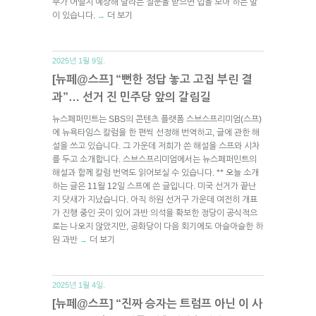
부가 어떨지 예상해 달라는 질문을 받으면 입을 모아 하는 말
이 있습니다.
더 보기
→
2025년 1월 9일.
[뉴페@스프] “뻔한 정답 놓고 고집 부린 결
과”… 선거 진 민주당 앞의 갈림길
뉴스페퍼민트는 SBS의 콘텐츠 플랫폼 스브스프리미엄(스프)
에 뉴욕타임스 칼럼을 한 편씩 선정해 번역하고, 글에 관한 해
설을 쓰고 있습니다. 그 가운데 저희가 쓴 해설을 스프와 시차
를 두고 소개합니다. 스브스프리미엄에서는 뉴스페퍼민트의
해설과 함께 칼럼 번역도 읽어보실 수 있습니다. ** 오늘 소개
하는 글은 11월 12일 스프에 쓴 글입니다. 미국 선거가 끝난
지 닷새가 지났습니다. 아직 하원 선거구 가운데 여전히 개표
가 진행 중인 곳이 있어 과반 의석을 확보한 정당이 공식적으
로는 나오지 않았지만, 공화당이 다음 회기에도 아슬아슬한 하
원 과반
더 보기
→
2025년 1월 4일.
[뉴페@스프] “진짜 승자는 트럼프 아닌 이 사