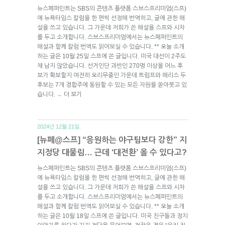
뉴스페퍼민트는 SBS의 콘텐츠 플랫폼 스브스프리미엄(스프)
에 뉴욕타임스 칼럼을 한 편씩 선정해 번역하고, 글에 관한 해
설을 쓰고 있습니다. 그 가운데 저희가 쓴 해설을 스프와 시차
를 두고 소개합니다. 스브스프리미엄에서는 뉴스페퍼민트의
해설과 함께 칼럼 번역도 읽어보실 수 있습니다. ** 오늘 소개
하는 글은 10월 25일 스프에 쓴 글입니다. 미국 대선이 2주도
채 남지 않았습니다. 선거인단 과반인 270명 이상을 어느 후
보가 확보할지 여전히 오리무중인 가운데 트럼프와 해리스 두
후보는 7개 경합주에 동원할 수 있는 모든 자원을 쏟아붓고 있
습니다.
더 보기
→
2024년 12월 21일.
[뉴페@스프] “응원하는 야구팀보다 강한” 지
지정당 대물림… 근데 ‘대전환’ 올 수 있다고?
뉴스페퍼민트는 SBS의 콘텐츠 플랫폼 스브스프리미엄(스프)
에 뉴욕타임스 칼럼을 한 편씩 선정해 번역하고, 글에 관한 해
설을 쓰고 있습니다. 그 가운데 저희가 쓴 해설을 스프와 시차
를 두고 소개합니다. 스브스프리미엄에서는 뉴스페퍼민트의
해설과 함께 칼럼 번역도 읽어보실 수 있습니다. ** 오늘 소개
하는 글은 10월 18일 스프에 쓴 글입니다. 미국 친구들과 정치