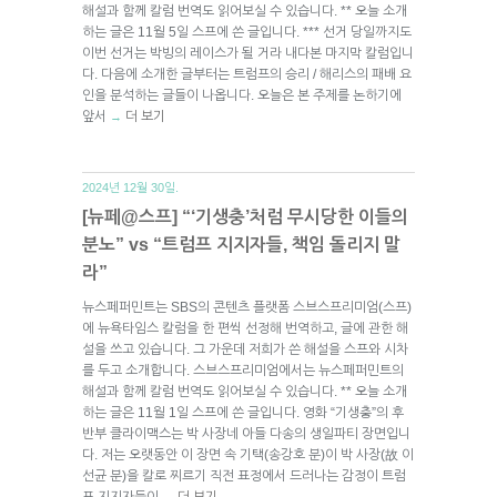
해설과 함께 칼럼 번역도 읽어보실 수 있습니다. ** 오늘 소개
하는 글은 11월 5일 스프에 쓴 글입니다. *** 선거 당일까지도
이번 선거는 박빙의 레이스가 될 거라 내다본 마지막 칼럼입니
다. 다음에 소개한 글부터는 트럼프의 승리 / 해리스의 패배 요
인을 분석하는 글들이 나옵니다. 오늘은 본 주제를 논하기에
앞서
더 보기
→
2024년 12월 30일.
[뉴페@스프] “‘기생충’처럼 무시당한 이들의
분노” vs “트럼프 지지자들, 책임 돌리지 말
라”
뉴스페퍼민트는 SBS의 콘텐츠 플랫폼 스브스프리미엄(스프)
에 뉴욕타임스 칼럼을 한 편씩 선정해 번역하고, 글에 관한 해
설을 쓰고 있습니다. 그 가운데 저희가 쓴 해설을 스프와 시차
를 두고 소개합니다. 스브스프리미엄에서는 뉴스페퍼민트의
해설과 함께 칼럼 번역도 읽어보실 수 있습니다. ** 오늘 소개
하는 글은 11월 1일 스프에 쓴 글입니다. 영화 “기생충”의 후
반부 클라이맥스는 박 사장네 아들 다송의 생일파티 장면입니
다. 저는 오랫동안 이 장면 속 기택(송강호 분)이 박 사장(故 이
선균 분)을 칼로 찌르기 직전 표정에서 드러나는 감정이 트럼
프 지지자들이
더 보기
→