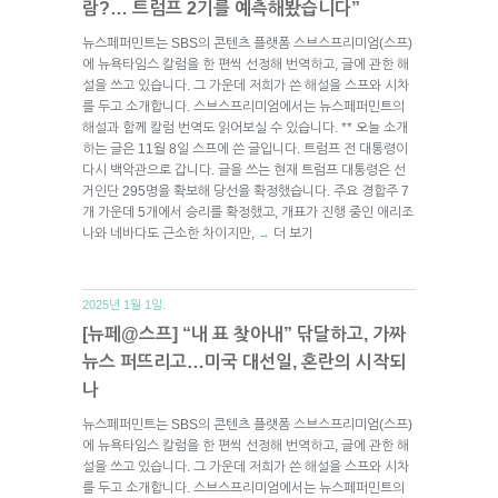
람?… 트럼프 2기를 예측해봤습니다”
뉴스페퍼민트는 SBS의 콘텐츠 플랫폼 스브스프리미엄(스프)
에 뉴욕타임스 칼럼을 한 편씩 선정해 번역하고, 글에 관한 해
설을 쓰고 있습니다. 그 가운데 저희가 쓴 해설을 스프와 시차
를 두고 소개합니다. 스브스프리미엄에서는 뉴스페퍼민트의
해설과 함께 칼럼 번역도 읽어보실 수 있습니다. ** 오늘 소개
하는 글은 11월 8일 스프에 쓴 글입니다. 트럼프 전 대통령이
다시 백악관으로 갑니다. 글을 쓰는 현재 트럼프 대통령은 선
거인단 295명을 확보해 당선을 확정했습니다. 주요 경합주 7
개 가운데 5개에서 승리를 확정했고, 개표가 진행 중인 애리조
나와 네바다도 근소한 차이지만,
더 보기
→
2025년 1월 1일.
[뉴페@스프] “내 표 찾아내” 닦달하고, 가짜
뉴스 퍼뜨리고…미국 대선일, 혼란의 시작되
나
뉴스페퍼민트는 SBS의 콘텐츠 플랫폼 스브스프리미엄(스프)
에 뉴욕타임스 칼럼을 한 편씩 선정해 번역하고, 글에 관한 해
설을 쓰고 있습니다. 그 가운데 저희가 쓴 해설을 스프와 시차
를 두고 소개합니다. 스브스프리미엄에서는 뉴스페퍼민트의