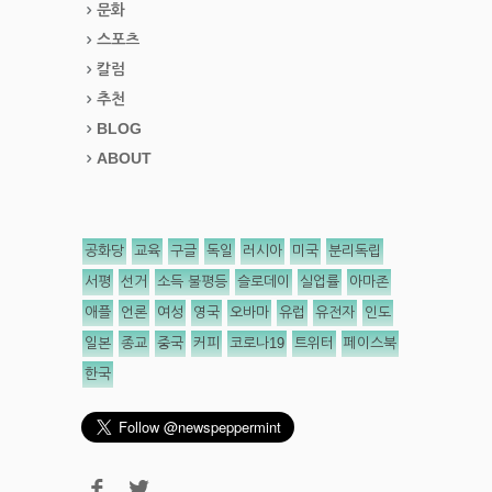
문화
스포츠
칼럼
추천
BLOG
ABOUT
공화당
교육
구글
독일
러시아
미국
분리독립
서평
선거
소득 불평등
슬로데이
실업률
아마존
애플
언론
여성
영국
오바마
유럽
유전자
인도
일본
종교
중국
커피
코로나19
트위터
페이스북
한국