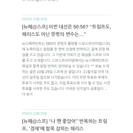
2024년 12월 26일.
[뉴페@스프] 이번 대선은 50:50? “트럼프도,
해리스도 아닌 뜻밖의 변수는…”
뉴스페퍼민트는 SBS의 콘텐츠 플랫폼 스브스프리미엄(스프)
에 뉴욕타임스 칼럼을 한 편씩 선정해 번역하고, 글에 관한 해
설을 쓰고 있습니다. 그 가운데 저희가 쓴 해설을 스프와 시차
를 두고 소개합니다. 스브스프리미엄에서는 뉴스페퍼민트의
해설과 함께 칼럼 번역도 읽어보실 수 있습니다. ** 오늘 소개
하는 글은 10월 29일 스프에 쓴 글입니다. 11월 5일 미국 대
선이 일주일 앞으로 다가왔습니다. 이미 우편 투표와 부재자
투표가 시작된 주도 많고, 직접 투표소에 가서 할 수 있는 사전
투표를 시작한 주도 있습니다. 미국은 선거일이 공휴일이
→
더 보기
2024년 12월 23일.
[뉴페@스프] “나 땐 좋았어” 반복하는 트럼
프, ‘경제’에 발목 잡히는 해리스