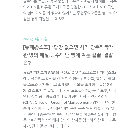
권주의는 백인, 기독교 중심의 보수적 가치관에 반하는 국제주
의와 UN을 비롯한 국제기구를 경멸합니다. 세계화도 미국인
의 삶에 이로울 게 없다며 싫어하는 주권주의자들은 영토의 확
장을 통해 자원을
더 보기
→
2025년 4월 12일.
[뉴페@스프] “답장 없으면 사직 간주” 백악
관 명의 메일… 수백만 명에 겨눈 칼끝, 결말
은?
뉴스페퍼민트가 SBS의 콘텐츠 플랫폼 스브스프리미엄(스프)
에 뉴욕타임스 칼럼을 한 편씩 선정해 번역하고, 함께 쓴 해설
을 스프와 시차를 두고 소개합니다. 오늘 소개하는 글은 2월
25일 스프에 쓴 글입니다. 지난 토요일(22일) 늦은 오후, 미국
연방 정부 공무원들의 이메일 계정에 백악관 인사관리처
(OPM, Office of Personnel Management) 명의로 메일 한
통이 도착합니다. 제목은 “이번 주에 무슨 일을 하셨나요?”였
고, 주요 내용은 “이번 주에 어떤 업무를 하셨는지 5개 정도 항
목으로 간략히 요약해서 당신의 상사를 참조해 답장을 보내주
세요. 단 기밀 정보나
더 보기
→