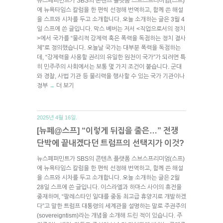
뉴스페퍼민트가 SBS의 콘텐츠 플랫폼 스브스프리미엄(스프)
에 뉴욕타임스 칼럼을 한 편씩 선정해 번역하고, 함께 쓴 해설
을 스프와 시차를 두고 소개합니다. 오늘 소개하는 글은 3월 4
일 스프에 쓴 글입니다. 막스 베버는 저서 <직업으로서의 정치
>에서 국가를 “물리적 강제력 혹은 폭력을 독점하는 정치 결사
체”로 정의했습니다. 오늘날 국가는 대부분 폭력을 독점하는
데, “강제력을 사용할 권리의 유일한 원천이 국가”가 되려면 특
히 민주주의 사회에서는 보통 몇 가지 조건이 붙습니다. 군대
와 경찰, 사법 기관 등 물리력을 행사할 수 있는 국가 기관이나
정부
더 보기
→
2025년 4월 16일.
[뉴페@스프] “이렇게 뒤집을 줄은…” 전쟁
단박에 끝내겠다던 트럼프의 선택지가 이것?
뉴스페퍼민트가 SBS의 콘텐츠 플랫폼 스브스프리미엄(스프)
에 뉴욕타임스 칼럼을 한 편씩 선정해 번역하고, 함께 쓴 해설
을 스프와 시차를 두고 소개합니다. 오늘 소개하는 글은 2월
28일 스프에 쓴 글입니다. 이스라엘과 하마스 사이의 휴전을
중재하며, “팔레스타인 일대를 중동 최고급 휴양지로 개발하겠
다”고 말한 트럼프 대통령의 세계관을 설명하는 말로 주권주의
(sovereigntism)라는 개념을 소개해 드린 적이 있습니다. 주