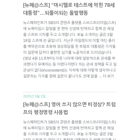
[뉴페@스프] “마시멜로 테스트에 막힌 78세
대통령”…되풀이되는 돌발행동
뉴스페퍼민트가 SBS의 콘텐츠 플랫폼 스브스프리미엄(스프)
에 뉴욕타임스 칼럼을 한 편씩 선정해 번역하고 함께 쓴 해설
을 스프와 시차를 두고 소개합니다. 오늘 소개하는 글은 3월
18일 스프에 쓴 글입니다. 지난주 아일랜드의 미할 마틴 총리
를 백악관으로 초청해 정상회담을 한 트럼프 대통령은 기자들
의 질문에 답하다 불편한 심기를 노골적으로 드러냈습니다.
(영상 4분 11초부터) 이웃 나라에 대해 일방적으로 관세를 부
과했다가 유예하는 등 이랬다저랬다 하는 관세 정책을 두고 일
관성이 없다(inconsistent)는 지적에 대해 어떻게 생각하냐고
질문하는 기자를 향해 질문이 끝나기도 전에 말을
더 보기
→
2025년 5월 3일.
[뉴페@스프] 영어 쓰지 않으면 비정상? 트럼
프의 행정명령 사용법
뉴스페퍼민트가 SBS의 콘텐츠 플랫폼 스브스프리미엄(스프)
에 뉴욕타임스 칼럼을 한 편씩 선정해 번역하고 함께 쓴 해설
을 스프와 시차를 두고 소개합니다. 오늘 소개하는 글은 3월
14일 스프에 쓴 글입니다. 트럼프 대통령이 두 번째 임기를 시