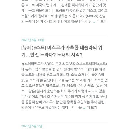
른 속도로 미국의 법과 제도, 관례를 하나하나 자기 입맛에 맞
게 바꾸고 허물어뜨리는 트럼프 대통령과 일론 머스크, 그리고
트럼프에게 절대적으로 충성하는, 이른바 마가(MAGA) 진영
의 공세에 온 미국 사회가 휘청이고 있습니다. 이전
더 보기
→
2025년 5월 13일.
[뉴페@스프] 머스크가 자초한 테슬라의 위
기…반전 드라마? 도태의 시작?
뉴스페퍼민트가 SBS의 콘텐츠 플랫폼 스브스프리미엄(스프)
에 뉴욕타임스 칼럼을 한 편씩 선정해 번역하고 함께 쓴 해설
을 스프와 시차를 두고 소개합니다. 오늘 소개하는 글은 3월
25일 스프에 쓴 글입니다. 오늘 뉴스를 보고 한 가지 소스를 얻
고 싶으신 분들께 말씀드립니다. 테슬라 주식 사세요. [일론 머
스크 같은] 천재가 운영하는 회사 주가가 이렇게 싸다니 믿을
수가 없어요. 지금 같은 저점은 매수의 적기 중 적기예요. 증시
를 꼼꼼히 살펴보며 투자할 만한 종목을 추천하는 주식 관련
방송이나 유튜브 채널에서는 얼마든지 나올
더 보기
→
2025년 5월 9일.