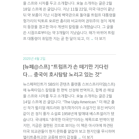
을 스프와 시차를 두고 소개합니다. 오늘 소개하는 글은 2월
18일 스프에 쓴 글입니다. 지난 11월 22일, 미국 대선이 끝난
뒤 약 보름이 지난 시점에 백악관으로 돌아올 트럼프 대통령을
헝가리의 빅토르 오르반 총리와 비교하며 권위주의 정치 체제
의 등장을 경고한 마샤 게센의 칼럼을 소개했습니다. 그 글을
쓴 시점으로부터는 약 3개월이 지났습니다. 해가 바뀌어 트럼
프 대통령이 취임한 지는 곧 한 달이 되고, 이
더 보기
→
2025년 4월 2일.
[뉴페@스프] “트럼프가 손 떼기만 기다린
다… 중국이 호시탐탐 노리고 있는 것”
뉴스페퍼민트가 SBS의 콘텐츠 플랫폼 스브스프리미엄(스프)
에 뉴욕타임스 칼럼을 한 편씩 선정해 번역하고, 함께 쓴 해설
을 스프와 시차를 두고 소개합니다. 오늘 소개하는 글은 2월
14일 스프에 쓴 글입니다. “The Ugly American.” 미 해군 출
신 작가 윌리엄 레드러와 정치학자이자 소설가인 유진 버딕이
같이 쓴 정치 풍자 소설로 1958년에 발매돼 베스트셀러가 됐
습니다. 국내에도 “추악한 미국인”이라는 제목으로 번역이 됐
지만, 지금은 절판된 것으로 보이는 이 책은 아시아에 파견된
미국 외교관들이 현지 문화를 얕잡아 보고 현지인을 무시하며
엘리트층하고만 교류해 반미 감정을
더 보기
→