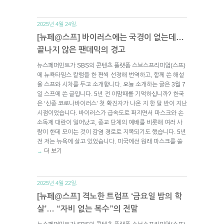
2025년 4월 24일.
[뉴페@스프] 바이러스에는 국경이 없는데…
끝나지 않은 팬데믹의 경고
뉴스페퍼민트가 SBS의 콘텐츠 플랫폼 스브스프리미엄(스프)
에 뉴욕타임스 칼럼을 한 편씩 선정해 번역하고, 함께 쓴 해설
을 스프와 시차를 두고 소개합니다. 오늘 소개하는 글은 3월 7
일 스프에 쓴 글입니다. 5년 전 이맘때를 기억하십니까? 한국
은 ‘신종 코로나바이러스’ 첫 확진자가 나온 지 한 달 반이 지난
시점이었습니다. 바이러스가 급속도로 퍼지면서 마스크와 손
소독제 대란이 일어났고, 종교 단체의 예배를 비롯해 여러 사
람이 한데 모이는 것이 감염 경로로 지목되기도 했습니다. 5년
전 저는 뉴욕에 살고 있었습니다. 미국에선 원래 마스크를 쓸
더 보기
→
2025년 4월 22일.
[뉴페@스프] 격노한 트럼프 ‘금요일 밤의 학
살’… “자비 없는 복수”의 전말