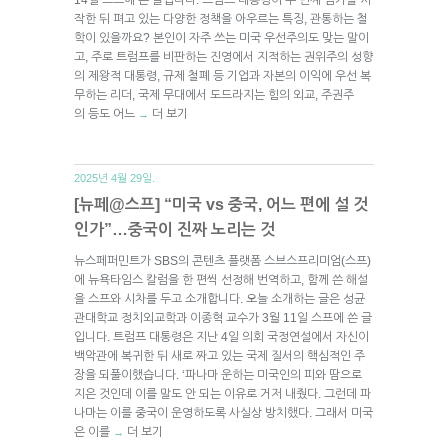
작한 뒤 펴고 있는 다양한 정책을 아우르는 특징, 관통하는 철
학이 있을까요? 본인이 자주 쓰는 미국 우선주의도 맞는 말이
고, 주로 트럼프를 비판하는 진영에서 지적하는 권위주의 성향
의 제왕적 대통령, 규제 철폐 등 기업과 자본의 이익에 우선 복
무하는 리더, 국제 무대에서 도드라지는 힘의 외교, 주권주
의 등도 어느
더 보기
→
2025년 4월 29일.
[뉴페@스프] “미국 vs 중국, 어느 편에 설 것
인가”…중국이 진짜 노리는 것
뉴스페퍼민트가 SBS의 콘텐츠 플랫폼 스브스프리미엄(스프)
에 뉴욕타임스 칼럼을 한 편씩 선정해 번역하고, 함께 쓴 해설
을 스프와 시차를 두고 소개합니다. 오늘 소개하는 글은 성균
관대학교 정치외교학과 이종혁 교수가 3월 11일 스프에 쓴 글
입니다. 트럼프 대통령은 지난 4일 의회 국정연설에서 자신이
백악관에 복귀한 뒤 새로 짜고 있는 국제 질서의 핵심적인 주
장을 되풀이했습니다. ‘파나마 운하는 미국인의 피와 땀으로
지은 것인데 이를 말도 안 되는 이유로 거저 내줬다. 그런데 파
나마는 이를 중국이 운영하도록 사실상 방치했다. 그래서 미국
은 이를
더 보기
→