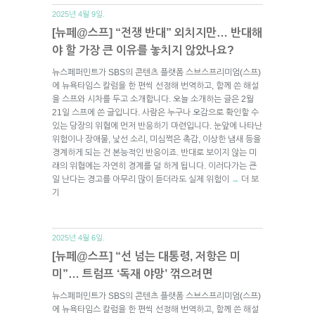
2025년 4월 9일.
[뉴페@스프] “전쟁 반대” 외치지만… 반대해
야 할 가장 큰 이유를 놓치지 않았나요?
뉴스페퍼민트가 SBS의 콘텐츠 플랫폼 스브스프리미엄(스프)
에 뉴욕타임스 칼럼을 한 편씩 선정해 번역하고, 함께 쓴 해설
을 스프와 시차를 두고 소개합니다. 오늘 소개하는 글은 2월
21일 스프에 쓴 글입니다. 사람은 누구나 오감으로 확인할 수
있는 당장의 위협에 먼저 반응하기 마련입니다. 눈앞에 나타난
위험이나 장애물, 낯선 소리, 미심쩍은 촉감, 이상한 냄새 등을
경계하게 되는 건 본능적인 반응이죠. 반대로 보이지 않는 미
래의 위협에는 자연히 경계를 덜 하게 됩니다. 이러다가는 큰
일 난다는 경고를 아무리 많이 듣더라도 실제 위험이
더 보
→
기
2025년 4월 6일.
[뉴페@스프] “선 넘는 대통령, 저항은 미
미”… 트럼프 ‘독재 야망’ 꺾으려면
뉴스페퍼민트가 SBS의 콘텐츠 플랫폼 스브스프리미엄(스프)
에 뉴욕타임스 칼럼을 한 편씩 선정해 번역하고, 함께 쓴 해설