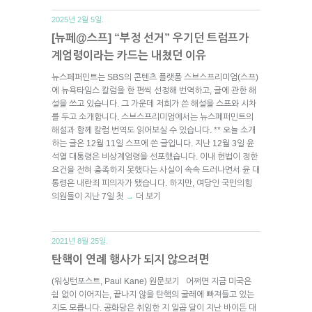
2025년 2월 5일.
[뉴페@스프] “부정 선거” 우기던 트럼프가
계엄령이라는 카드는 내쳤던 이유
뉴스페퍼민트는 SBS의 콘텐츠 플랫폼 스브스프리미엄(스프)
에 뉴욕타임스 칼럼을 한 편씩 선정해 번역하고, 글에 관한 해
설을 쓰고 있습니다. 그 가운데 저희가 쓴 해설을 스프와 시차
를 두고 소개합니다. 스브스프리미엄에서는 뉴스페퍼민트의
해설과 함께 칼럼 번역도 읽어보실 수 있습니다. ** 오늘 소개
하는 글은 12월 11일 스프에 쓴 글입니다. 지난 12월 3일 윤
석열 대통령은 비상계엄령을 선포했습니다. 이내 헌법이 정한
요건을 전혀 충족하지 못했다는 사실이 속속 드러나면서 윤 대
통령은 내란죄 피의자가 됐습니다. 하지만, 여당인 국민의힘
의원들이 지난 7일 첫
더 보기
→
2021년 8월 25일.
탄핵이 연례 행사가 되지 않으려면
(워싱턴포스트, Paul Kane) 원문보기 어쩌면 지금 미국은
쉼 없이 이어지는, 끝나지 않을 탄핵의 굴레에 빠져들고 있는
지도 모릅니다. 공화당은 취임한 지 일곱 달이 지난 바이든 대