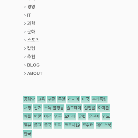
경영
IT
과학
문화
스포츠
칼럼
추천
BLOG
ABOUT
공화당
교육
구글
독일
러시아
미국
분리독립
서평
선거
소득 불평등
슬로데이
실업률
아마존
애플
언론
여성
영국
오바마
유럽
유전자
인도
일본
종교
중국
커피
코로나19
트위터
페이스북
한국