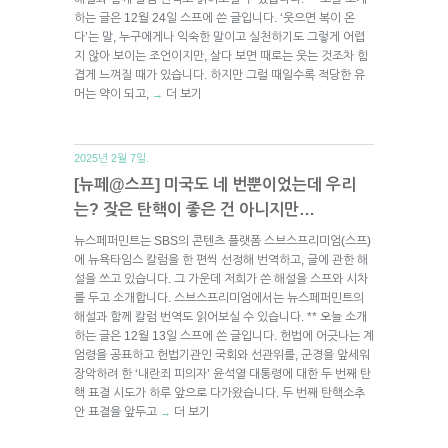
하는 글은 12월 24일 스프에 쓴 글입니다. ‘웃으면 복이 온
다’는 말, 누구에게나 익숙한 말이고 실천하기도 그렇게 어렵
지 않아 보이는 조언이지만, 살다 보면 때로는 웃는 것조차 힘
겹게 느껴질 때가 있습니다. 하지만 그럴 때일수록 적당한 유
머는 약이 되고,
더 보기
→
2025년 2월 7일.
[뉴페@스프] 미국도 네 번뿐이었는데 우리
는? 잦은 탄핵이 좋은 건 아니지만…
뉴스페퍼민트는 SBS의 콘텐츠 플랫폼 스브스프리미엄(스프)
에 뉴욕타임스 칼럼을 한 편씩 선정해 번역하고, 글에 관한 해
설을 쓰고 있습니다. 그 가운데 저희가 쓴 해설을 스프와 시차
를 두고 소개합니다. 스브스프리미엄에서는 뉴스페퍼민트의
해설과 함께 칼럼 번역도 읽어보실 수 있습니다. ** 오늘 소개
하는 글은 12월 13일 스프에 쓴 글입니다. 헌법에 어긋나는 계
엄령을 공표하고 헌법기관인 국회와 선관위를, 군경을 앞세워
장악하려 한 ‘내란죄 피의자’ 윤석열 대통령에 대한 두 번째 탄
핵 표결 시도가 하루 앞으로 다가왔습니다. 두 번째 탄핵소추
안 표결을 앞두고
더 보기
→