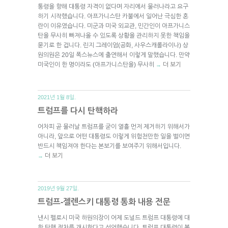
통령을 향해 대통령 자격이 없다며 자리에서 물러나라고 요구
하기 시작했습니다. 아프가니스탄 카불에서 일어난 극심한 혼
란이 이유였습니다. 미군과 미국 외교관, 민간인이 아프가니스
탄을 무사히 빠져나올 수 있도록 상황을 관리하지 못한 책임을
묻기로 한 겁니다. 린지 그레이엄(공화, 사우스캐롤라이나) 상
원의원은 20일 폭스뉴스에 출연해서 이렇게 말했습니다. 만약
미국인이 한 명이라도 (아프가니스탄을) 무사히
더 보기
→
2021년 1월 8일.
트럼프를 다시 탄핵하라
어차피 곧 물러날 트럼프를 굳이 열흘 먼저 제거하기 위해서가
아니라, 앞으로 어떤 대통령도 이렇게 위험천만한 일을 벌이면
반드시 책임져야 한다는 본보기를 보여주기 위해서입니다.
더 보기
→
2019년 9월 27일.
트럼프-젤렌스키 대통령 통화 내용 전문
낸시 펠로시 미국 하원의장이 어제 도널드 트럼프 대통령에 대
한 탄핵 절차를 개시한다고 선언했습니다. 트럼프 대통령이 볼