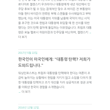
로디미르 젤렌스키 우크라이나 대통령에게 내년 대선에서 민
주당 후보가 될 수 있는 잠재적인 맞수 조 바이든 전 부통령의
아들 헌터 바이든이 연루된 부패 스캔들을 수사해달라고 부탁
했는데, 이는 미국 대통령의 지위를 남용해 국익이 아닌 사익
을 추구한 것으로 헌법과 대통령에 취임할 때 한 선서를 위반
했다는 것이 탄핵 절차에 돌입하는 이유였습니다. 트럼프 대통
령은 오늘 펠로시 하원의장과 민주당을 비난하며, 젤렌스키
→
더 보기
2017년 5월 22일.
한국인이 미국인에게: “대통령 탄핵? 저희가
도와드립니다.”
워싱턴포스트는 트럼프 대통령을 탄핵해야 한다는 여론이 조
금씩 높아지는 상황에서 헌법을 지키지 않고 소임을 다하지 못
한 대통령을 탄핵하고 조기 대선을 치러 성공적으로 정권 교체
를 이뤄낸 한국의 경험을 소개했습니다.
더 보기
→
2016년 12월 12일.