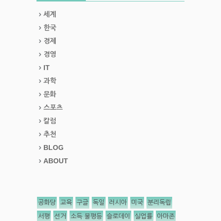
세계
한국
경제
경영
IT
과학
문화
스포츠
칼럼
추천
BLOG
ABOUT
공화당
교육
구글
독일
러시아
미국
분리독립
서평
선거
소득 불평등
슬로데이
실업률
아마존