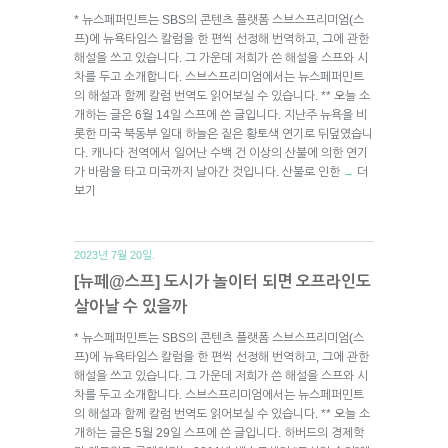
* 뉴스페퍼민트는 SBS의 콘텐츠 플랫폼 스브스프리미엄(스
프)에 뉴욕타임스 칼럼을 한 편씩 선정해 번역하고, 그에 관한
해설을 쓰고 있습니다. 그 가운데 저희가 쓴 해설을 스프와 시
차를 두고 소개합니다. 스브스프리미엄에서는 뉴스페퍼민트
의 해설과 함께 칼럼 번역도 읽어보실 수 있습니다. ** 오늘 소
개하는 글은 6월 14일 스프에 쓴 글입니다. 지난주 뉴욕을 비
롯한 미국 북동부 일대 하늘은 짙은 황토색 연기로 뒤덮였습니
다. 캐나다 전역에서 일어난 수백 건 이상의 산불에 의한 연기
가 바람을 타고 미국까지 날아간 것입니다. 산불로 인한
더
→
보기
2023년 7월 20일.
[뉴페@스프] 도시가 놀이터 되면 오프라인도
살아날 수 있을까
* 뉴스페퍼민트는 SBS의 콘텐츠 플랫폼 스브스프리미엄(스
프)에 뉴욕타임스 칼럼을 한 편씩 선정해 번역하고, 그에 관한
해설을 쓰고 있습니다. 그 가운데 저희가 쓴 해설을 스프와 시
차를 두고 소개합니다. 스브스프리미엄에서는 뉴스페퍼민트
의 해설과 함께 칼럼 번역도 읽어보실 수 있습니다. ** 오늘 소
개하는 글은 5월 29일 스프에 쓴 글입니다. 하버드의 경제학