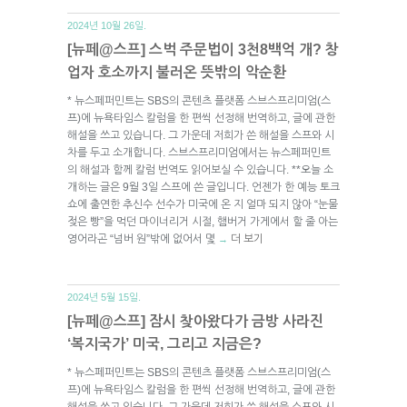
2024년 10월 26일.
[뉴페@스프] 스벅 주문법이 3천8백억 개? 창
업자 호소까지 불러온 뜻밖의 악순환
* 뉴스페퍼민트는 SBS의 콘텐츠 플랫폼 스브스프리미엄(스
프)에 뉴욕타임스 칼럼을 한 편씩 선정해 번역하고, 글에 관한
해설을 쓰고 있습니다. 그 가운데 저희가 쓴 해설을 스프와 시
차를 두고 소개합니다. 스브스프리미엄에서는 뉴스페퍼민트
의 해설과 함께 칼럼 번역도 읽어보실 수 있습니다. **오늘 소
개하는 글은 9월 3일 스프에 쓴 글입니다. 언젠가 한 예능 토크
쇼에 출연한 추신수 선수가 미국에 온 지 얼마 되지 않아 “눈물
젖은 빵”을 먹던 마이너리거 시절, 햄버거 가게에서 할 줄 아는
영어라곤 “넘버 원”밖에 없어서 몇
더 보기
→
2024년 5월 15일.
[뉴페@스프] 잠시 찾아왔다가 금방 사라진
‘복지국가’ 미국, 그리고 지금은?
* 뉴스페퍼민트는 SBS의 콘텐츠 플랫폼 스브스프리미엄(스
프)에 뉴욕타임스 칼럼을 한 편씩 선정해 번역하고, 글에 관한
해설을 쓰고 있습니다. 그 가운데 저희가 쓴 해설을 스프와 시