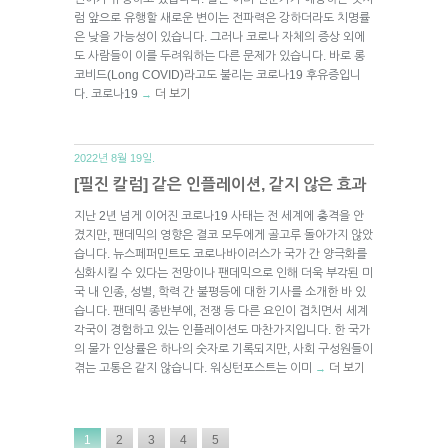
럼 앞으로 유행할 새로운 변이는 전파력은 강하더라도 치명률
은 낮을 가능성이 있습니다. 그러나 코로나 자체의 증상 외에
도 사람들이 이를 두려워하는 다른 문제가 있습니다. 바로 롱
코비드(Long COVID)라고도 불리는 코로나19 후유증입니
다. 코로나19
더 보기
→
2022년 8월 19일.
[필진 칼럼] 같은 인플레이션, 같지 않은 효과
지난 2년 넘게 이어진 코로나19 사태는 전 세계에 충격을 안
겼지만, 팬데믹의 영향은 결코 모두에게 골고루 돌아가지 않았
습니다. 뉴스페퍼민트도 코로나바이러스가 국가 간 양극화를
심화시킬 수 있다는 전망이나 팬데믹으로 인해 더욱 부각된 미
국 내 인종, 성별, 학력 간 불평등에 대한 기사를 소개한 바 있
습니다. 팬데믹 종반부에, 전쟁 등 다른 요인이 겹치면서 세계
각국이 경험하고 있는 인플레이션도 마찬가지입니다. 한 국가
의 물가 인상률은 하나의 숫자로 기록되지만, 사회 구성원들이
겪는 고통은 같지 않습니다. 워싱턴포스트는 이미
더 보기
→
1
2
3
4
5