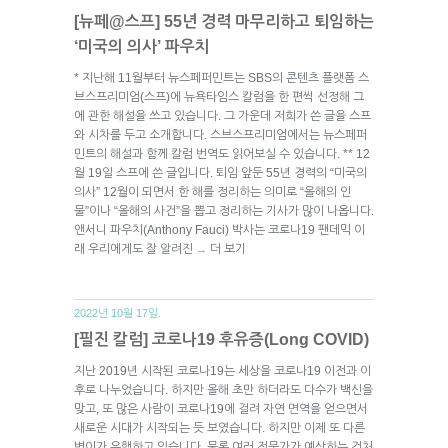
[뉴페@스프] 55년 경력 마무리하고 퇴임하는
‘미국의 의사’ 파우치
* 지난해 11월부터 뉴스페퍼민트는 SBS의 콘텐츠 플랫폼 스
브스프리미엄(스프)에 뉴욕타임스 칼럼을 한 편씩 선정해 그
에 관한 해설을 쓰고 있습니다. 그 가운데 저희가 쓴 글을 스프
와 시차를 두고 소개합니다. 스브스프리미엄에서는 뉴스페퍼
민트의 해설과 함께 칼럼 번역도 읽어보실 수 있습니다. ** 12
월 19일 스프에 쓴 글입니다. 퇴임 앞둔 55년 경력의 “미국의
의사” 12월이 되면서 한 해를 정리하는 의미로 “올해의 인
물”이나 “올해의 사건”을 뽑고 정리하는 기사가 많이 나옵니다.
앤서니 파우치(Anthony Fauci) 박사는 코로나19 팬데믹 이
래 우리에게도 잘 알려진
더 보기
→
2022년 10월 17일.
[필진 칼럼] 코로나19 후유증(Long COVID)
지난 2019년 시작된 코로나19는 세상을 코로나19 이전과 이
후로 나누었습니다. 하지만 올해 초만 하더라도 다수가 백신을
맞고, 또 많은 사람이 코로나19에 걸려 자연 면역을 얻으면서
새로운 시대가 시작되는 듯 보였습니다. 하지만 이제 또 다른
변이가 유행하고 있습니다. 물론 여러 전문가가 예상하는 것처