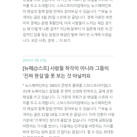
차를 두고 소개합니다. 스브스프리미엄에서는 뉴스페퍼민트
의 해설과 함께 칼럼 번역도 읽어보실 수 있습니다. **오늘 소
개하는 글은 3월 25일 스프에 쓴 글입니다. 경제 지표만 보면
미국 경제는 분명 호황인데, 미국 사람들이 느끼는 체감 경기
는 왜 이렇게 나쁜 걸까? 지난해 말부터 이 질문에 대한 직·간
접적인 답을 찾는 칼럼과 해설만 벌써 여러 번 소개해 드렸습
니다. 모든 사회, 경제
더 보기
→
2024년 2월 13일.
[뉴페@스프] 사람들 착각이 아니라 그들이
‘진짜 현실’을 못 보는 것 아닐까요
* 뉴스페퍼민트는 SBS의 콘텐츠 플랫폼 스브스프리미엄(스
프)에 뉴욕타임스 칼럼을 한 편씩 선정해 번역하고, 글에 관한
해설을 쓰고 있습니다. 그 가운데 저희가 쓴 해설을 스프와 시
차를 두고 소개합니다. 스브스프리미엄에서는 뉴스페퍼민트
의 해설과 함께 칼럼 번역도 읽어보실 수 있습니다. **오늘 소
개하는 글은 12월 18일 스프에 쓴 글입니다. 미국 언론의 사명
가운데 “기계적인 정치적 중립”은 없습니다. 이번에 공화당을
비판하는 기사를 썼으니, 다음에는 민주당을 비판하는 기사를
써야 한다는 원칙 같은 건 없다는 말입니다. 할 수 있는 최대한