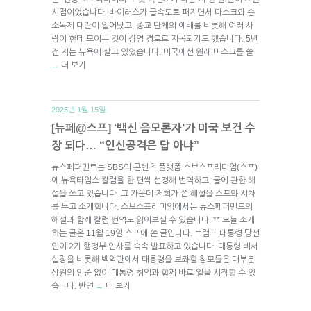
시점이었습니다. 바이러스가 급속도로 퍼지면서 마스크와 손
소독제 대란이 일어났고, 종교 단체의 예배를 비롯해 여러 사
람이 한데 모이는 것이 감염 경로로 지목되기도 했습니다. 5년
전 저는 뉴욕에 살고 있었습니다. 미국에선 원래 마스크를 쓸
더 보기
→
2025년 1월 15일.
[뉴페@스프] ‘백신 음모론자’가 미국 보건 수
장 되다… “인신공격은 답 아냐”
뉴스페퍼민트는 SBS의 콘텐츠 플랫폼 스브스프리미엄(스프)
에 뉴욕타임스 칼럼을 한 편씩 선정해 번역하고, 글에 관한 해
설을 쓰고 있습니다. 그 가운데 저희가 쓴 해설을 스프와 시차
를 두고 소개합니다. 스브스프리미엄에서는 뉴스페퍼민트의
해설과 함께 칼럼 번역도 읽어보실 수 있습니다. ** 오늘 소개
하는 글은 11월 19일 스프에 쓴 글입니다. 트럼프 대통령 당선
인이 2기 행정부 인사를 속속 발표하고 있습니다. 대통령 비서
실장을 비롯해 백악관에서 대통령을 보좌할 참모들은 대부분
상원의 인준 없이 대통령 취임과 함께 바로 일을 시작할 수 있
습니다. 반면
더 보기
→