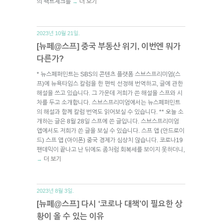
의 팩트체크를
더 보기
→
2023년 10월 21일.
[뉴페@스프] 중국 부동산 위기, 이번엔 뭐가
다른가?
* 뉴스페퍼민트는 SBS의 콘텐츠 플랫폼 스브스프리미엄(스
프)에 뉴욕타임스 칼럼을 한 편씩 선정해 번역하고, 글에 관한
해설을 쓰고 있습니다. 그 가운데 저희가 쓴 해설을 스프와 시
차를 두고 소개합니다. 스브스프리미엄에서는 뉴스페퍼민트
의 해설과 함께 칼럼 번역도 읽어보실 수 있습니다. ** 오늘 소
개하는 글은 8월 28일 스프에 쓴 글입니다. 스브스프리미엄
앱에서도 저희가 쓴 글을 보실 수 있습니다. 스프 앱 (안드로이
드) 스프 앱 (아이폰) 중국 경제가 심상치 않습니다. 코로나19
팬데믹이 끝나고 난 뒤에도 좀처럼 회복세를 보이지 못하더니,
더 보기
→
2023년 8월 3일.
[뉴페@스프] 다시 ‘코로나 대책’이 필요한 상
황이 올 수 있는 이유