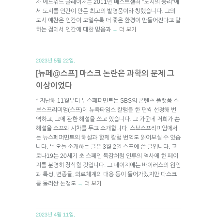
자 에드워드 글레이저는 2011년 베스트셀러 “도시의 승리”에
서 도시를 인간이 만든 최고의 발명품이라 칭했습니다. 그의
도시 예찬은 인간이 모일수록 더 좋은 환경이 만들어진다고 말
하는 점에서 인간에 대한 믿음과
더 보기
→
2023년 5월 22일.
[뉴페@스프] 마스크 논란은 과학의 문제 그
이상이었다
* 지난해 11월부터 뉴스페퍼민트는 SBS의 콘텐츠 플랫폼 스
브스프리미엄(스프)에 뉴욕타임스 칼럼을 한 편씩 선정해 번
역하고, 그에 관한 해설을 쓰고 있습니다. 그 가운데 저희가 쓴
해설을 스프와 시차를 두고 소개합니다. 스브스프리미엄에서
는 뉴스페퍼민트의 해설과 함께 칼럼 번역도 읽어보실 수 있습
니다. ** 오늘 소개하는 글은 3월 2일 스프에 쓴 글입니다. 코
로나19는 20세기 초 스페인 독감처럼 인류의 역사에 한 페이
지를 분명히 장식할 것입니다. 그 페이지에는 바이러스의 원인
과 특성, 변종들, 의료체계의 대응 등이 들어가겠지만 마스크
를 둘러싼 논쟁도
더 보기
→
2023년 4월 11일.