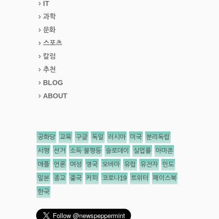
IT
과학
문화
스포츠
칼럼
추천
BLOG
ABOUT
공화당
교육
구글
독일
러시아
미국
분리독립
서평
선거
소득 불평등
슬로데이
실업률
아마존
애플
언론
여성
영국
오바마
유럽
유전자
인도
일본
종교
중국
커피
코로나19
트위터
페이스북
한국