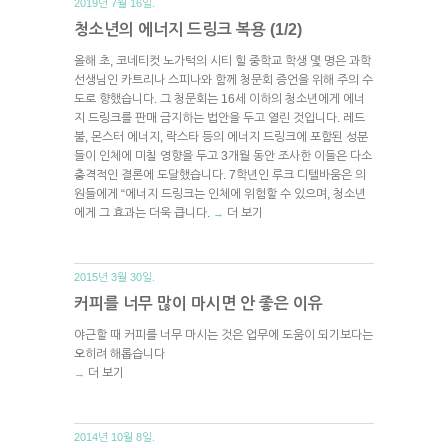
2019년 7월 16일.
청소년의 에너지 드링크 복용 (1/2)
올해 초, 코네티컷 노가턱의 시티 힐 중학교 학생 몇 명은 과학
선생님인 카트리나 스피나와 함께 청문회 증언을 위해 주의 수
도로 향했습니다. 그 청문회는 16세 이하의 청소년에게 에너
지 드링크를 판매 금지하는 법안을 두고 열린 것입니다. 레드
불, 몬스터 에너지, 락스타 등의 에너지 드링크에 포함된 성분
들이 인체에 미칠 영향을 두고 3개월 동안 조사한 이들은 다소
충격적인 결론에 도달했습니다. 7학년인 루크 디텔바움은 의
원들에게 “에너지 드링크는 인체에 위험할 수 있으며, 청소년
에게 그 효과는 더욱 큽니다.
더 보기
→
2015년 3월 30일.
커피를 너무 많이 마시면 안 좋은 이유
야근할 때 커피를 너무 마시는 것은 업무에 도움이 되기보다는
오히려 해롭습니다
더 보기
→
2014년 10월 8일.