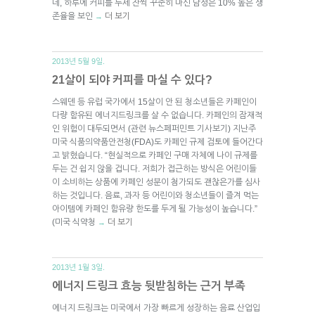
데, 하루에 커피를 두세 잔씩 꾸준히 마신 남성은 10% 높은 생
존율을 보인
더 보기
→
2013년 5월 9일.
21살이 되야 커피를 마실 수 있다?
스웨덴 등 유럽 국가에서 15살이 안 된 청소년들은 카페인이
다량 함유된 에너지드링크를 살 수 없습니다. 카페인의 잠재적
인 위험이 대두되면서 (관련 뉴스페퍼민트 기사보기) 지난주
미국 식품의약품안전청(FDA)도 카페인 규제 검토에 들어간다
고 밝혔습니다. “현실적으로 카페인 구매 자체에 나이 규제를
두는 건 쉽지 않을 겁니다. 저희가 접근하는 방식은 어린이들
이 소비하는 상품에 카페인 성분이 첨가되도 괜찮은가를 심사
하는 것입니다. 음료, 과자 등 어린이와 청소년들이 즐겨 먹는
아이템에 카페인 함유량 한도를 두게 될 가능성이 높습니다.”
(미국 식약청
더 보기
→
2013년 1월 3일.
에너지 드링크 효능 뒷받침하는 근거 부족
에너지 드링크는 미국에서 가장 빠르게 성장하는 음료 산업입