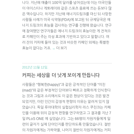
니다. 지난해 매출이 100억 달러를 넘어섰는데 이는 미국인들
이 아이스티나 게토레이와 같은 스포츠 음료에 쓰는 돈보다 많
은 액수입니다. 하지만 지난해 에너지드링크를 마신 뒤 사망한
사람들 사례가 미국 식약청(FDA)에 보고된 뒤 규제당국은 에
너지 드링크의 효능을 검사하는 연구를 진행해 왔습니다. 연구
에 참여했던 연구자들은 에너지 드링크의 효능이란 게 전적으
로 카페인이 주는 각성 효과에 기반하고 있다고 말합니다. 여
러 잔의 커피에 들어 있는 것과 비슷한 카페인 외에는 특별한
효능이 없다는 거죠.
더 보기
→
2012년 11월 12일.
커피는 세상을 더 낫게 보이게 만듭니다
사람들은 “행복한(happy)”과 같은 긍적적인 단어를 “미친
(mad)”와 같은 부정적인 단어보다 빠르고 정확하게 인식한다
는 것과 그림과 소리에서도 이 같은 현상이 있다는 것은 발견
되었지만, 이런 인간의 감정적 편향의 이유는 알려져 있지 않
았습니다. 독일 루어대학의 실험심리학자 라스 쿠친크는 카페
인을 이용해 위의 감정적 편향을 연구하였고 그 결과를 지난 7
일 PLoS ONE 에 실었습니다. 그는 66명의 자원자들에게 일
련의 글자가 실제 단어인지를 판단하도록 만들었습니다. 절반
의 자원자에게는 가짜약을, 나머지 절반의 자원자에게는 커피