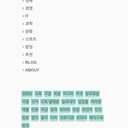
경제
경영
IT
과학
문화
스포츠
칼럼
추천
BLOG
ABOUT
공화당
교육
구글
독일
러시아
미국
분리독립
서평
선거
소득 불평등
슬로데이
실업률
아마존
애플
언론
여성
영국
오바마
유럽
유전자
인도
일본
종교
중국
커피
코로나19
트위터
페이스북
한국