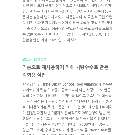
겼던 환경 오염 문제가 본격적으로 가시화되기 시작하자 경제
성장을 최우선 가치로 여겨왔던 중국 인민들마저 정부에 등을
돌리는 상황이 벌어지고 있기 때문입니다. 미국을 비롯한 유럽
의 선진 친환경 기술업체들에게 이러한 중국의 정책 기조 변화
는 중국 시장으로의 성공적인 진입과 사업 규모 확장을 도모할
수 있는 좋은 기회로 여겨지고 있습니다. 지난 3월 5일, 미국의
친환경 엔진 제작 스타트업
더 보기
→
2013년 12월 3일.
거름으로 재사용하기 위해 사탕수수로 만든
일회용 식판
학교 급식 연맹(the Urban School Food Alliance)에 등록된
마이애미의 특정 학교들이 플라스틱이 아닌 사탕수수로 만든
일회용 식판을 사용하려는 움직임을 보이고 있습니다. 학생들
이 남긴 음식물과 사탕수수 식판을 함께 모아서 농장의 거름으
로 재사용하려는 목적 때문입니다. 이 연맹이 예상한데로 계획
이 진행된다면 내년 9월까지 전국적으로 260만명이 넘는 학
생들이 사탕수수로 만든 식판에 음식을 제공받을 예정입니다.
이를 식판의 개수로 환산하면 매년 2억 7100만개가 넘는 엄
청난 규모이며, 수백 킬로미터의 플라스틱 톨(Plastic Tall: 플