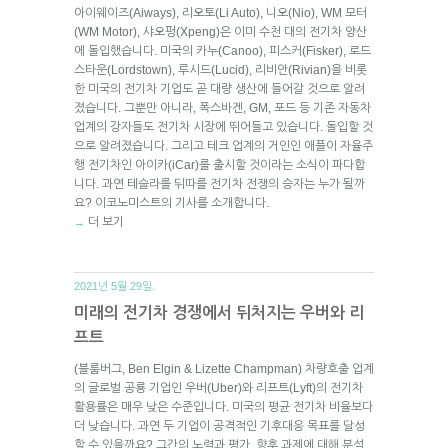
아이웨이즈(Aiways), 리오토(Li Auto), 니오(Nio), WM 모터
(WM Motor), 샤오펑(Xpeng)은 이미 수천 대의 전기차 양산
에 돌입했습니다. 미국의 카누(Canoo), 피스커(Fisker), 로드
스타운(Lordstown), 루시드(Lucid), 리비안(Rivian)을 비롯
한 미국의 전기차 기업도 곧 대량 생산에 들어갈 것으로 알려
졌습니다. 그뿐만 아니라, 폭스바겐, GM, 포드 등 기존 자동차
업계의 강자들도 전기차 시장에 뛰어들고 있습니다. 돌입할 것
으로 알려졌습니다. 그리고 테크 업계의 거인인 애플이 자율주
행 전기차인 아이카(iCar)를 출시할 것이라는 소식이 파다합
니다. 과연 테슬라를 뒤따를 전기차 전쟁의 승자는 누가 될까
요? 이코노미스트의 기사를 소개합니다.
더 보기
→
2021년 5월 29일.
미래의 전기차 경쟁에서 뒤처지는 우버와 리
프트
(블룸버그, Ben Elgin & Lizette Champman) 차량호출 업계
의 글로벌 공룡 기업인 우버(Uber)와 리프트(Lyft)의 전기차
활용률은 매우 낮은 수준입니다. 미국의 평균 전기차 비율보다
더 낮습니다. 과연 두 기업이 공격적인 기후대응 목표를 달성
할 수 있을까요? 그간의 노력과 평가, 향후 과제에 대해 분석