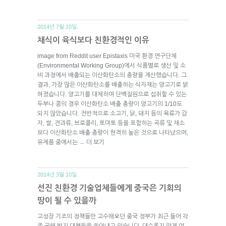
2014년 7월 10일.
채식이 육식보다 친환경적인 이유
image from Reddit user Epistaxis 미국 환경 연구단체
(Environmental Working Group)에서 식품별로 생산 및 소
비 과정에서 배출되는 이산화탄소의 총량을 계산했습니다. 그
결과, 가장 많은 이산화탄소를 배출하는 식자재는 양고기로 밝
혀졌습니다. 양고기를 대체하여 단백질원으로 섭취할 수 있는
두부나 콩의 경우 이산화탄소 배출 총량이 양고기의 1/10도
되지 않았습니다. 전반적으로 소고기, 닭, 돼지 등의 육류가 감
자, 쌀, 견과류, 브로콜리, 토마토 등을 포함하는 곡류 및 채소
보다 이산화탄소 배출 총량이 현격히 높은 것으로 나타났으며,
유제품 중에서는
더 보기
→
2014년 3월 10일.
선진 친환경 기술업체들에게 중국은 기회의
땅이 될 수 있을까
고성장 기조의 정책들만 고수해오던 중국 정부가 최근 들어 각
종 공해 방지 대책들을 쏟아내고 있습니다. 대수롭지 않게 여