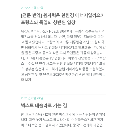
2022년 2월 13일.
[전문 번역] 원자력은 친환경 에너지일까요?
프랑스와 독일의 상반된 입장
워싱턴포스트, Rick Noack 원문보기 프랑스 정부는 원자력
발전소를 건설하려 합니다. 반면, 독일 정부는 폐쇄해야 한다
고 믿고 있습니다. 프랑스의 마크롱 대통령은 지난 11월 대국
민 담화에서 원자로 건설을 재개하겠다고 발표했습니다. 이 말
을 들은 프랑스 동부의 작은 도시 주민들은 귀를 의심했습니
다. 마크롱 대통령은 TV 연설에서 이렇게 선언했습니다. “프랑
스는 수십 년 만에 새로운 원전 건설을 재개할 것입니다.” 프랑
스 정부는 원전에 과도하게 쏠린 에너지원 비중을 조절하겠다
고 공언한 뒤 첫 단추로 2020년 페센하임 원전 폐쇄 절차에
→
더 보기
2021년 8월 24일.
넥스트 테슬라로 가는 길
(이코노미스트) 제2의 일론 머스크가 되려는 사람들이 넘쳐납
니다. 과연 누가 넥스트 테슬라가 될 수 있을까요? 최근 전기
차 스타트업 붐이 펼쳐지고 있습니다. 중국의 전기차 기업인