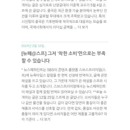
개하는 글은 싱가포르 난양공대의 이종혁 교수가 5월 4일 스
프에 쓴 글입니다. 중국은 최근 환경 기술 분야에서 눈부신 진
전을 이루며 글로벌 무대에서 크게 주목받고 있습니다. 특히
시진핑의 중국은 기후변화에 적극적으로 대응하는 모습을 보
이며, 국제사회에서의 리더십 공백을
더 보기
→
2024년 2월 16일.
[뉴페@스프] 그저 ‘착한 소비’만으로는 부족
할 수 있습니다
* 뉴스페퍼민트는 SBS의 콘텐츠 플랫폼 스브스프리미엄(스
프)에 뉴욕타임스 칼럼을 한 편씩 선정해 번역하고, 글에 관한
해설을 쓰고 있습니다. 그 가운데 저희가 쓴 해설을 스프와 시
차를 두고 소개합니다. 스브스프리미엄에서는 뉴스페퍼민트
의 해설과 함께 칼럼 번역도 읽어보실 수 있습니다. **오늘 소
개하는 글은 12월 25일 스프에 쓴 글입니다. 소비자들은 누구
나 값싼 물건을 찾습니다. 값이 같다면 당연히 품질이 더 좋은
제품과 서비스를 선호할 겁니다. 만약 값도, 품질도 비슷한 제
품들이 여러 개 있다면 소비자들은 어떤 제품을 고를까요? 각
자 기준이
더 보기
→