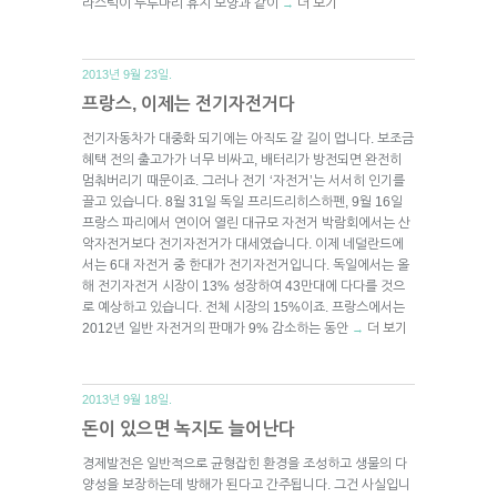
라스틱이 두루마리 휴지 모양과 같이
더 보기
→
2013년 9월 23일.
프랑스, 이제는 전기자전거다
전기자동차가 대중화 되기에는 아직도 갈 길이 멉니다. 보조금
혜택 전의 출고가가 너무 비싸고, 배터리가 방전되면 완전히
멈춰버리기 때문이죠. 그러나 전기 ‘자전거’는 서서히 인기를
끌고 있습니다. 8월 31일 독일 프리드리히스하펜, 9월 16일
프랑스 파리에서 연이어 열린 대규모 자전거 박람회에서는 산
악자전거보다 전기자전거가 대세였습니다. 이제 네덜란드에
서는 6대 자전거 중 한대가 전기자전거입니다. 독일에서는 올
해 전기자전거 시장이 13% 성장하여 43만대에 다다를 것으
로 예상하고 있습니다. 전체 시장의 15%이죠. 프랑스에서는
2012년 일반 자전거의 판매가 9% 감소하는 동안
더 보기
→
2013년 9월 18일.
돈이 있으면 녹지도 늘어난다
경제발전은 일반적으로 균형잡힌 환경을 조성하고 생물의 다
양성을 보장하는데 방해가 된다고 간주됩니다. 그건 사실입니