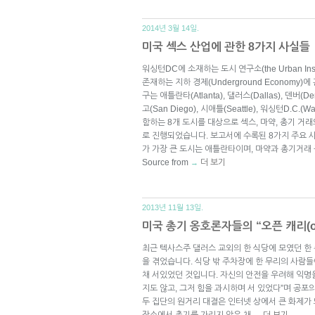
2014년 3월 14일.
미국 섹스 산업에 관한 8가지 사실들
워싱턴DC에 소재하는 도시 연구소(the Urban In
존재하는 지하 경제(Underground Economy)
구는 애틀란타(Atlanta), 댈러스(Dallas), 덴버(De
고(San Diego), 시애틀(Seattle), 워싱턴D.C.(W
함하는 8개 도시를 대상으로 섹스, 마약, 총기 거
로 진행되었습니다. 보고서에 수록된 8가지 주요 사
가 가장 큰 도시는 애틀란타이며, 마약과 총기거래
Source from
더 보기
→
2013년 11월 13일.
미국 총기 옹호론자들의 “오픈 캐리(op
최근 텍사스주 댈러스 교외의 한 식당에 모였던 한
을 겪었습니다. 식당 밖 주차장에 한 무리의 사람들
채 서있었던 것입니다. 자신의 안전을 우려해 익명
지도 않고, 그저 힘을 과시하며 서 있었다”며 공포
두 집단의 원거리 대결은 인터넷 상에서 큰 화제가
장소에서 총기를 가리지 않은 채
더 보기
→