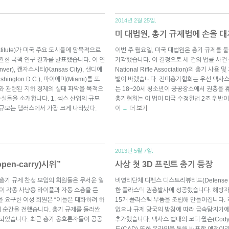
2014년 2월 25일.
미 대법원, 총기 규제법에 손을 
stitute)가 미국 주요 도시들에 암묵적으로
이번 주 월요일, 미국 대법원은 총기 규제를 
에 관한 국책 연구 결과를 발표했습니다. 이 연
기각했습니다. 이 결정으로 세 건의 법률 사건 
nver), 캔자스시티(Kansas City), 샌디에
National Rifle Association)의 총
ashington D.C.), 마이애미(Miami)를 포
빛이 바랬습니다. 전미총기협회는 우선 텍사스
래와 관련된 지하 경제의 실태 파악을 목적으
는 18~20세 청소년이 공공장소에서 권총을 
실들을 소개합니다. 1. 섹스 산업의 규모
총기협회는 이 법이 미국 수정헌법 2조 위반
 규모는 댈러스에서 가장 크게 나타났다.
이
더 보기
→
2013년 5월 7일.
en-carry)시위”
사상 첫 3D 프린트 총기 등장
 총기 규제 찬성 모임의 회원들은 무서운 일
비영리단체 디펜스 디스트리뷰티드(Defense Di
이 각종 사냥용 라이플과 자동 소총을 든
한 플라스틱 권총발사에 성공했습니다. 해방자(‘th
을 요구한 여성 회원은 “이들은 대화하려 하
15개 플라스틱 부품을 조립해 만들어집니다. 
의 순간을 전했습니다. 총기 규제를 둘러싼
없으나 규제 당국의 방침에 따라 금속탐지기에서
 되었습니다. 최근 총기 옹호론자들이 공공
추가했습니다. 텍사스 법대의 코디 윌슨(Cody 
도(CAD) 또한 온라인을 통해 배포할 예정이라