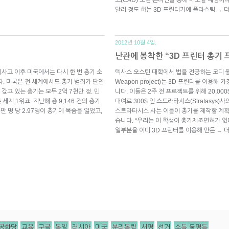
달러 정도 하는 3D 프린터기에 플라스틱
더
→
2012년 10월 4일.
난관에 봉착한 “3D 프린터 총기
사고 이후 미국에서는 다시 한 번 총기 소
텍사스 오스틴 대학에서 법을 전공하는 코디 윌
다. 미국은 전 세계에서도 총기 범죄가 단연
Weapon project)는 3D 프린터를 이용
고 있는 총기는 모두 2억 7천만 정. 민
니다. 이들은 2주 전 프로젝트를 위해 20,00
 세계 1위죠. 지난해 총 9,146 건의 총기
대여료 300$ 인 스트라타시스(Stratasys)사
만 명 당 2.97명이 총기에 목숨을 잃었고,
스트라타시스 사는 이들이 총기를 제작할 계획
습니다. “우리는 이 학생이 총기제조면허가 
일부분을 이미 3D 프린터를 이용해 만든
더
→
공화당
교육
구글
독일
러시아
미국
분리독립
서평
선거
소득 불평등