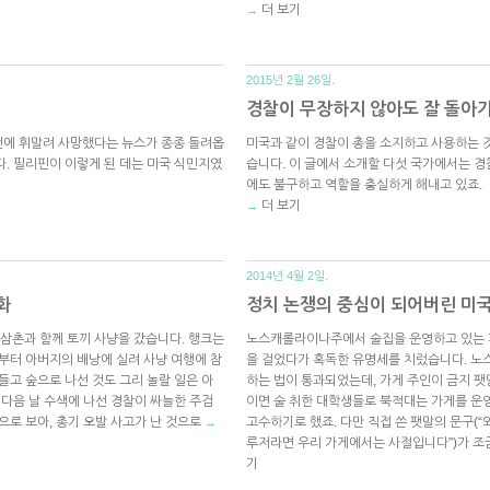
더 보기
→
2015년 2월 26일.
경찰이 무장하지 않아도 잘 돌아
건에 휘말려 사망했다는 뉴스가 종종 들려옵
미국과 같이 경찰이 총을 소지하고 사용하는 것
다. 필리핀이 이렇게 된 데는 미국 식민지였
습니다. 이 글에서 소개할 다섯 국가에서는 경
에도 불구하고 역할을 충실하게 해내고 있죠.
더 보기
→
2014년 4월 2일.
화
정치 논쟁의 중심이 되어버린 미
는 삼촌과 함께 토끼 사냥을 갔습니다. 행크는
노스캐롤라이나주에서 술집을 운영하고 있는 피
때부터 아버지의 배낭에 실려 사냥 여행에 참
을 걸었다가 혹독한 유명세를 치렀습니다. 노
들고 숲으로 나선 것도 그리 놀랄 일은 아
하는 법이 통과되었는데, 가게 주인이 금지 팻
 다음 날 수색에 나선 경찰이 싸늘한 주검
이면 술 취한 대학생들로 북적대는 가게를 운
으로 보아, 총기 오발 사고가 난 것으로
고수하기로 했죠. 다만 직접 쓴 팻말의 문구(
→
루저라면 우리 가게에서는 사절입니다”)가 조
기