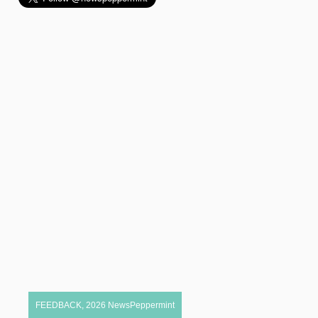
FEEDBACK
,
2026
NewsPeppermint