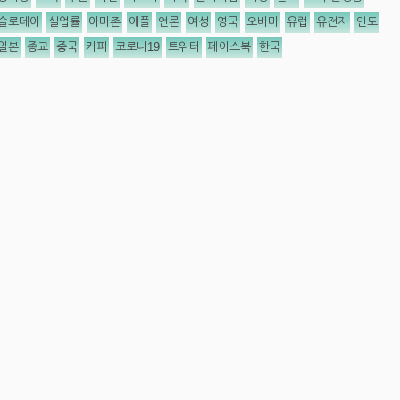
슬로데이
실업률
아마존
애플
언론
여성
영국
오바마
유럽
유전자
인도
일본
종교
중국
커피
코로나19
트위터
페이스북
한국