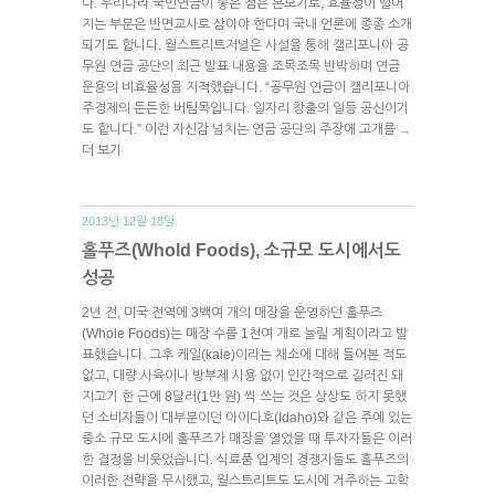
다. 우리나라 국민연금이 좋은 점은 본보기로, 효율성이 떨어
지는 부분은 반면교사로 삼아야 한다며 국내 언론에 종종 소개
되기도 합니다. 월스트리트저널은 사설을 통해 캘리포니아 공
무원 연금 공단의 최근 발표 내용을 조목조목 반박하며 연금
운용의 비효율성을 지적했습니다. “공무원 연금이 캘리포니아
주경제의 든든한 버팀목입니다. 일자리 창출의 일등 공신이기
도 합니다.” 이런 자신감 넘치는 연금 공단의 주장에 고개를
→
더 보기
2013년 12월 18일.
홀푸즈(Whold Foods), 소규모 도시에서도
성공
2년 전, 미국 전역에 3백여 개의 매장을 운영하던 홀푸즈
(Whole Foods)는 매장 수를 1천여 개로 늘릴 계획이라고 발
표했습니다. 그후 케일(kale)이라는 채소에 대해 들어본 적도
없고, 대량 사육이나 방부제 사용 없이 인간적으로 길러진 돼
지고기 한 근에 8달러(1만 원) 씩 쓰는 것은 상상도 하지 못했
던 소비자들이 대부분이던 아이다호(Idaho)와 같은 주에 있는
중소 규모 도시에 홀푸즈가 매장을 열었을 때 투자자들은 이러
한 결정을 비웃었습니다. 식료품 업계의 경쟁자들도 홀푸즈의
이러한 전략을 무시했고, 월스트리트도 도시에 거주하는 고학