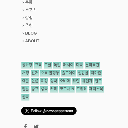
문화
스포츠
칼럼
추천
BLOG
ABOUT
공화당
교육
구글
독일
러시아
미국
분리독립
서평
선거
소득 불평등
슬로데이
실업률
아마존
애플
언론
여성
영국
오바마
유럽
유전자
인도
일본
종교
중국
커피
코로나19
트위터
페이스북
한국