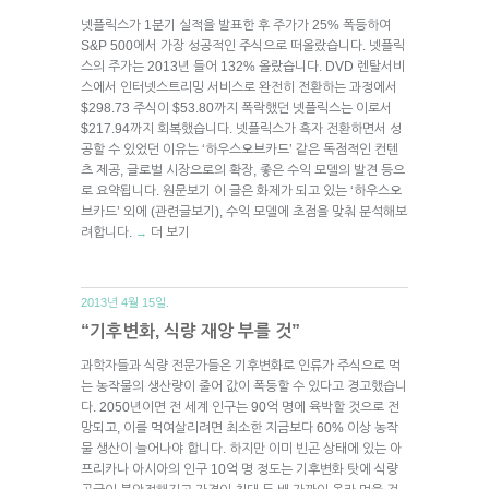
넷플릭스가 1분기 실적을 발표한 후 주가가 25% 폭등하여
S&P 500에서 가장 성공적인 주식으로 떠올랐습니다. 넷플릭
스의 주가는 2013년 들어 132% 올랐습니다. DVD 렌탈서비
스에서 인터넷스트리밍 서비스로 완전히 전환하는 과정에서
$298.73 주식이 $53.80까지 폭락했던 넷플릭스는 이로서
$217.94까지 회복했습니다. 넷플릭스가 흑자 전환하면서 성
공할 수 있었던 이유는 ‘하우스오브카드’ 같은 독점적인 컨텐
츠 제공, 글로벌 시장으로의 확장, 좋은 수익 모델의 발견 등으
로 요약됩니다. 원문보기 이 글은 화제가 되고 있는 ‘하우스오
브카드’ 외에 (관련글보기), 수익 모델에 초점을 맞춰 분석해보
려합니다.
더 보기
→
2013년 4월 15일.
“기후변화, 식량 재앙 부를 것”
과학자들과 식량 전문가들은 기후변화로 인류가 주식으로 먹
는 농작물의 생산량이 줄어 값이 폭등할 수 있다고 경고했습니
다. 2050년이면 전 세계 인구는 90억 명에 육박할 것으로 전
망되고, 이를 먹여살리려면 최소한 지금보다 60% 이상 농작
물 생산이 늘어나야 합니다. 하지만 이미 빈곤 상태에 있는 아
프리카나 아시아의 인구 10억 명 정도는 기후변화 탓에 식량