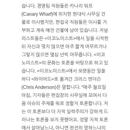
습니다. 경영팀 직원들은 카나리 워프
(Canary Wharf)에 위치한 현대식 사무실 건
물로 이사했지만, 편집국 직원들은 이사를 거
부하고 계속 예전 건물에 남아 있습니다. 저널
리스트들은 <이코노미스트>에서 일을 시작한
뒤 자신과 맞지 않으면 아주 짧게 머무르거나
그렇지 않으면 몇십 년씩 머무릅니다. <이코
노미스트>의 문화는 토론을 바탕으로 하고 있
습니다. <이코노미스트>에서 오랫동안 일을
하다 <와이어드>로 옮겨간 크리스 앤더슨
(Chris Anderson)은 말합니다. “매주 월요일
아침, 기자들은 편집장의 사무실에 모여서 다
음 이슈의 주제를 뭐로 정할지 토론합니다. 저
는 이 토론보다 더 지적 실력주의가 강하게 드
러나는 토론을 보지 못했어요. 정말 지적 토론
에서 살아남느냐, 아니면 완전히 망하느냐의