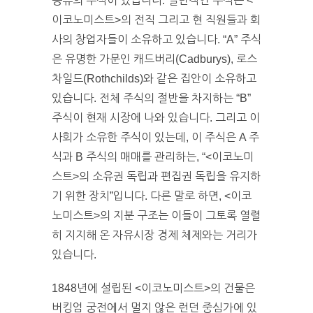
종류의 주식이 있습니다. 일반적인 주식은 <
이코노미스트>의 전직 그리고 현 직원들과 회
사의 창업자들이 소유하고 있습니다. “A” 주식
은 유명한 가문인 캐드버리(Cadburys), 로스
차일드(Rothchilds)와 같은 집안이 소유하고
있습니다. 전체 주식의 절반을 차지하는 “B”
주식이 현재 시장에 나와 있습니다. 그리고 이
사회가 소유한 주식이 있는데, 이 주식은 A 주
식과 B 주식의 매매를 관리하는, “<이코노미
스트>의 소유권 독립과 편집권 독립을 유지하
기 위한 장치”입니다. 다른 말로 하면, <이코
노미스트>의 지분 구조는 이들이 그토록 열렬
히 지지해 온 자유시장 경제 체제와는 거리가
있습니다.
1848년에 설립된 <이코노미스트>의 건물은
버킹엄 궁전에서 멀지 않은 런던 중심가에 있