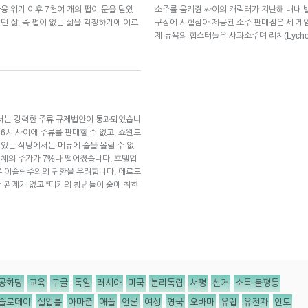
융 위기 이후 7천여 개의 펍이 문을 닫았
소주를 움켜쥔 싸이의 캐릭터가 지난해 내내 빌
던 삶, 즉 펍이 없는 삶을 걱정하기에 이르
구장에 시험삼아 제공된 소주 판매점은 세 게
제 뉴욕의 힙스터들은 사과소주며 리치(Lych
에서는 강력한 주류 규제법안이 통과되었습니
 6시 사이에 주류를 판매할 수 없고, 쇼윈도
 있는 식당에서는 메뉴에 술을 올릴 수 없
업체의 주가가 7%나 떨어졌습니다. 호텔업
은 이슬람주의의 귀환을 우려합니다. 에르도
 관계가 없고 “터키의 청년들이 술에 취한
공화당
교육
구글
독일
러시아
미국
분리독립
서평
선거
소득 불평등
슬로데이
실업률
아마존
애플
언론
여성
영국
오바마
유럽
유전자
인도