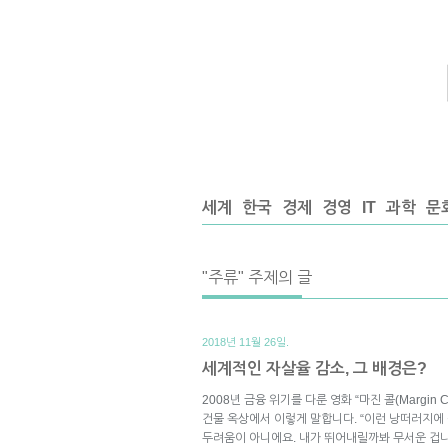
세계
한국
경제
경영
IT
과학
문
"주류" 주제의 글
2018년 11월 26일.
세계적인 자살율 감소, 그 배경은?
2008년 금융 위기를 다룬 영화 “마진 콜(Margin
건물 옥상에서 이렇게 말합니다. “이런 낭떠러지에
두려움이 아니에요. 내가 뛰어내릴까봐 무서운 겁니