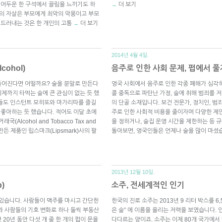
 어두운 한 구석에서 끌림을 느끼기도 하
더 보기
→
녀의 자살은 부모에게 최악의 악몽이고 부모
 드러내는 것은 한 개인의 고통
더 보기
→
2014년 4월 4일.
ohol)
음주로 인한 사회 문제, 펍에서 풀
들어진다면 어떨까요? 술을 분말로 만든다
영국 사회에서 음주로 인한 각종 폐해가 심각
제까지 타먹는 술에 큰 관심이 없는 듯 했
콜 중독으로 파탄난 가정, 술에 취해 범죄를 
인들도 인스턴트 모히또와 마가리따를 즐길
의 단골 소재입니다. 보건 전문가, 정치인, 범
 좋아하는 듯 했습니다. 적어도 이달 초에
주로 인한 사회적 비용을 줄이자며 다양한 제
Alcohol and Tobacco Tax and
을 정하거나, 술집 운영 시간을 제한하는 등 
로 만든 제품인 립스마크(Lipsmark)사의 팔
돌아보면, 영국인들은 언제나 술을 많이 마셨
2013년 12월 10일.
)
소주, 전세계적인 인기
 있습니다. 사람들이 맥주를 마시고 간단한
한국의 진로 소주는 2013년 9 리터 박스를 6
와 사람들의 기호 변화로 하나 둘씩 부동산
은 술” 에 이름을 올리는 저력을 보였습니다. 인기
20년 동안 다섯 개 중 한 개의 펍이 문을
다다르는 양이죠. 소주는 이제 80개 국가에서