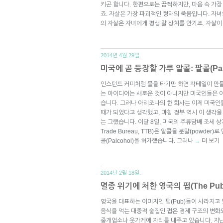
키곤 합니다. 한편으로는 끔찍하지만, 마음 속 가장
죠. 자살은 가장 파괴적인 형태의 죽음입니다. 자
의 자살은 자녀에게 평생 갈 상처를 안기죠. 자살이
2014년 4월 29일.
미국에 곧 등장할 가루 알콜: 팔콜(Palc
인스턴트 커피처럼 물을 타기만 하면 칵테일이 만
는 아이디어는 새로운 것이 아니지만 미국인들은 이
습니다. 그러나 아리조나의 한 회사는 이제 미국
때가 되었다고 생각했고, 마침 정부 역시 이 생각을
는 그랬습니다. 이달 8일, 미국의 주류담배 조세 상거래국(
Trade Bureau, TTB)은 알콜을 분말(powder)
콜(Palcohol)을 허가했습니다. 그러나
더 보기
→
2014년 2월 18일.
멸종 위기에 처한 영국의 펍(The Pub
영국을 대표하는 이미지인 펍(Pub)들이 사라지고
음식을 먹는 대중적 술집인 펍은 경제 구조의 변화
중개업소나 옷가게에 자리를 내주고 있습니다. 지난 