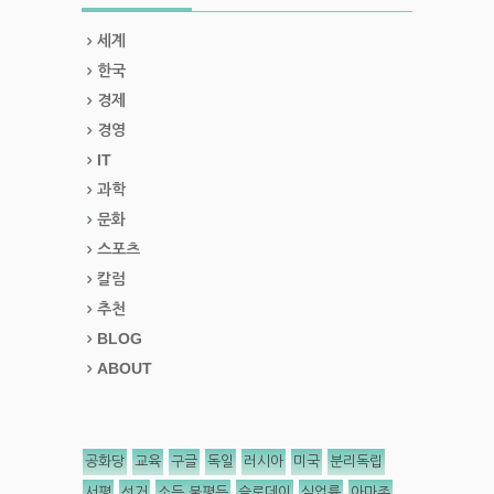
세계
한국
경제
경영
IT
과학
문화
스포츠
칼럼
추천
BLOG
ABOUT
공화당
교육
구글
독일
러시아
미국
분리독립
서평
선거
소득 불평등
슬로데이
실업률
아마존